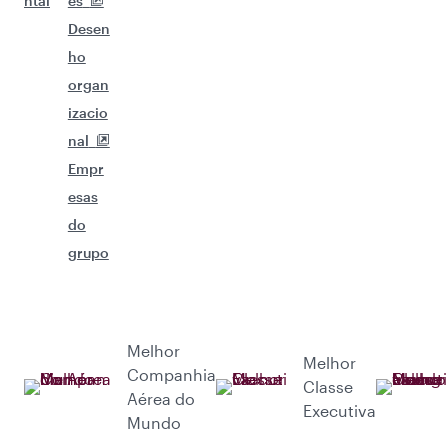
ntal
es
Desen
ho
organ
izacio
nal
Empr
esas
do
grupo
Melhor
Melhor
Companhia
Classe
Aérea do
Executiva
Mundo