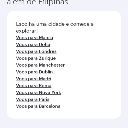
além de Filipinas
da rota e disponibilidade das classes de
Consulte as informações do voo no momento
viagem.
da reserva.
Escolha uma cidade e comece a
explorar!
Voos para Manila
Voos para Doha
Voos para Londres
Voos para Zurique
Voos para Manchester
Voos para Dublin
Voos para Madri
Voos para Roma
Voos para Nova York
Voos para Paris
Voos para Barcelona