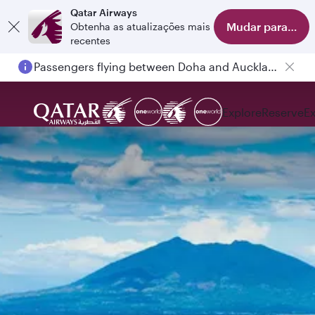
Qatar Airways
Mudar para o apl
Obtenha as atualizações mais
recentes
Passengers flying between Doha and Auckland on QR914 and QR915
Explore
Reserve
E