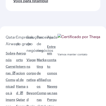
Voos para Istambul
Qatar
Empresas
Soluções
Parceiros
Ajuda
Airways
do grupo
de
de
Entre
negócios
negócios
Sobre
Aerop
em
Vamos manter contato
nós
orto
Viage
Marke
conta
Carrei
Intern
ns
ting
to
ras
acion
corpo
de
conos
Comu
al de
rativa
afiliad
co
nicad
Hama
s
os
Naveg
os à
d
Beyon
Comp
ue nas
impre
Qatar
d
ras
Pergu