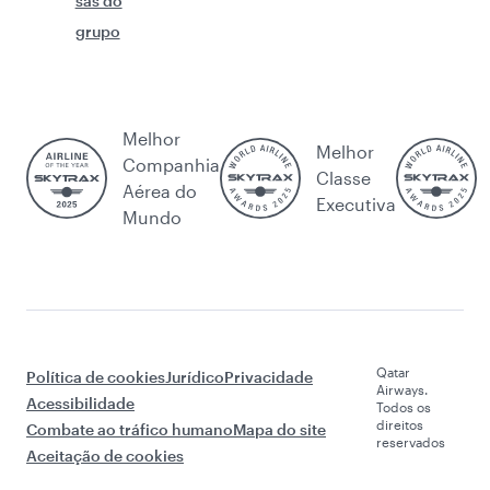
sas do
grupo
Melhor
Melhor
Companhia
Classe
Aérea do
Executiva
Mundo
Qatar
Política de cookies
Jurídico
Privacidade
Airways.
Acessibilidade
Todos os
direitos
Combate ao tráfico humano
Mapa do site
reservados
Aceitação de cookies