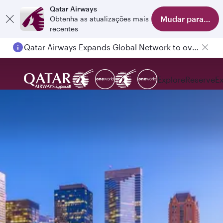
Qatar Airways
Mudar para o apl
Obtenha as atualizações mais
recentes
Qatar Airways Expands Global Network to over 160 Destinations
Explore
Reserve
E