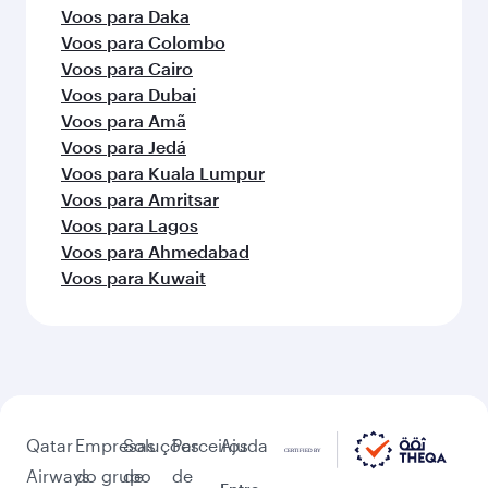
Voos para Daka
Voos para Colombo
Voos para Cairo
Voos para Dubai
Voos para Amã
Voos para Jedá
Voos para Kuala Lumpur
Voos para Amritsar
Voos para Lagos
Voos para Ahmedabad
Voos para Kuwait
Qatar
Empresas
Soluções
Parceiros
Ajuda
Airways
do grupo
de
de