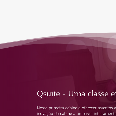
Qsuite - Uma classe e
Nossa primeira cabine a oferecer assentos v
inovação da cabine a um nível inteirament