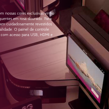
om nossas cores exclusivas vinho
 quentes em rosa dourado. Para
oram cuidadosamente revestidos
lidade. O painel de controle
 com acesso para USB, HDMI e