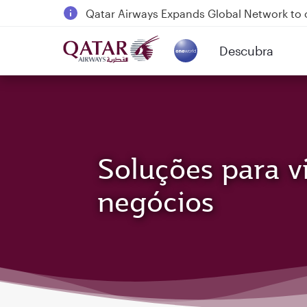
18 June 2026: Updates on Travelling with 
6 August 2026: Qatar Airways flight resump
Descubra
Qatar Airways Expands Global Network to 
(active)
Soluções para v
negócios