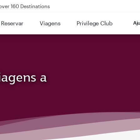
Power Banks
tion to Bahrain (BAH), Erbil (EBL), and Kuwait (KWI)
Reservar
Viagens
Privilege Club
Aj
over 160 Destinations
iagens a