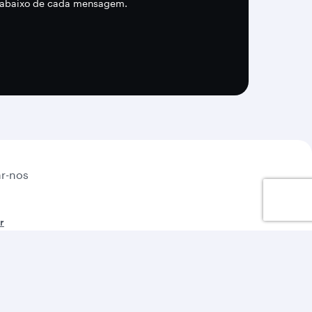
k abaixo de cada mensagem.
r-nos
r
Vamos ficar conectados
 777 2827
e Auditivo 0800