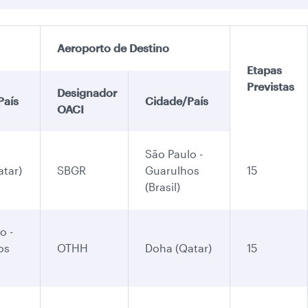
Aeroporto de Destino
Etapas
Previstas
Designador
País
Cidade/País
OACI
São Paulo -
tar)
SBGR
Guarulhos
15
(Brasil)
o -
os
OTHH
Doha (Qatar)
15