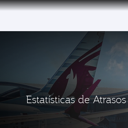
(active)
6 August 2026: Qatar Airways flight resump
Estatísticas de Atras