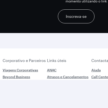
momento utilizando o lin
recaptcha
recaptcha
recaptcha
Inscreva-se
Corporativo e Parceiros
Links úteis
Contacta
Viagens Corporativas
ANAC
Ajuda
Beyond Business
Atrasos e Cancelamentos
Call Cente
Reuniões e Eventos QMICE
Condições Gerais de
SAC 0800
Affiliate Marketing
Transporte
Deficient
e-Procurement
Pedido de Reembolso
777 2829
Parceiros comerciais
Menores no Exterior