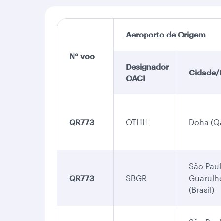
Aeroporto de Origem
N° voo
Designador
Cidade/
OACI
QR773
OTHH
Doha (Qa
São Paul
QR773
SBGR
Guarulh
(Brasil)