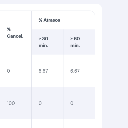
% Atrasos
%
Cancel.
> 30
> 60
min.
min.
0
6.67
6.67
100
0
0