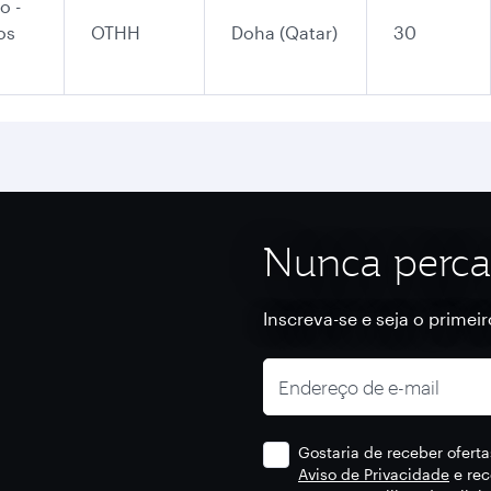
o -
os
OTHH
Doha (Qatar)
30
Nunca perca
Inscreva-se e seja o primei
Endereço de e-mail
Gostaria de receber ofert
Aviso de Privacidade
e rec