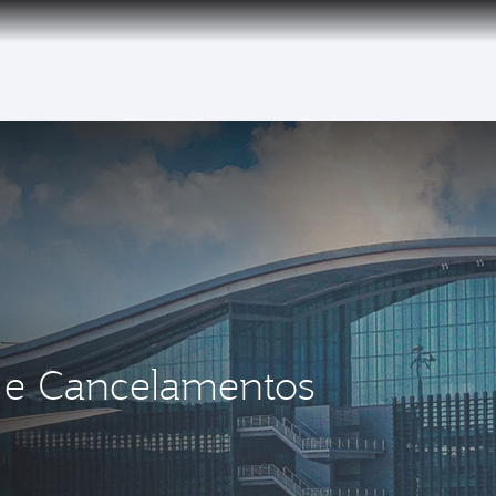
tion to Bahrain (BAH), Erbil (EBL), and Kuwait (KWI)
os e Cancelamentos