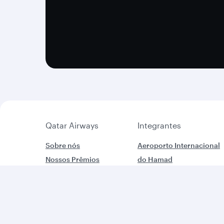
Qatar Airways
Integrantes
Sobre nós
Aeroporto Internacional
Nossos Prêmios
do Hamad
Carreiras
Qatar Executive
Comunicados de imprensa
Qatar Duty Free
Patrocínios/Parcerias
Qatar Airways Cargo
Consciência Ambiental
Mais...