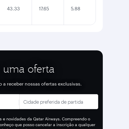
43.33
17.65
5.88
 uma oferta
ro a receber nossas ofertas exclusivas.
Cidade preferida de partida
as e novidades da Qatar Airways. Compreendo o
onheço que posso cancelar a inscrição a qualquer