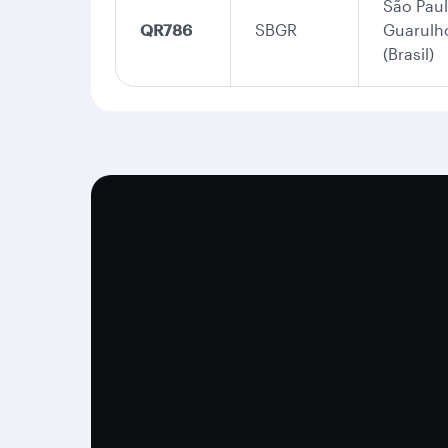
São Paul
QR786
SBGR
Guarulh
(Brasil)