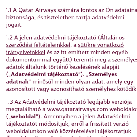
1.1 A Qatar Airways számára fontos az Ön adatain
biztonsága, és tiszteletben tartja adatvédelmi
jogait.
1.2 A jelen adatvédelmi tájékoztató (
Általános
szerződési feltételeinkkel
, a
sütikre vonatkozó
irányelveinkkel
és az itt említett minden egyéb
dokumentummal együtt) teremti meg a személye
adatok általunk történő kezelésének alapját
(„
Adatvédelmi tájékoztató
”). „
Személyes
adatnak
” minősül minden olyan adat, amely egy
azonosított vagy azonosítható személyhez kötődik
1.3 Az Adatvédelmi tájékoztató legújabb verziója
megtalálható a www.qatarairways.com weboldalo
(„
weboldal
”). Amennyiben a jelen Adatvédelmi
tájékoztatót módosítjuk, erről a frissített verzió
weboldalunkon való közzétételével tájékoztatjuk