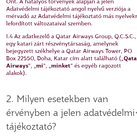
Önt. A hatályos törvények alapján a jelen
Adatvédelmi tájékoztató angol nyelvű verziója a
mérvadó az Adatvédelmi tájékoztató más nyelvek
lefordított változataival szemben.
1.4 Az adatkezelő a Qatar Airways Group, Q.C.S.C.,
egy katari zárt részvénytársaság, amelynek
bejegyzett székhelye a Qatar Airways Tower, PO
Box 22550, Doha, Katar cím alatt található („
Qata
Airways
”, „
mi
”, „
minket
” és egyéb ragozott
alakok).
2. Milyen esetekben van
érvényben a jelen adatvédelmi
tájékoztató?