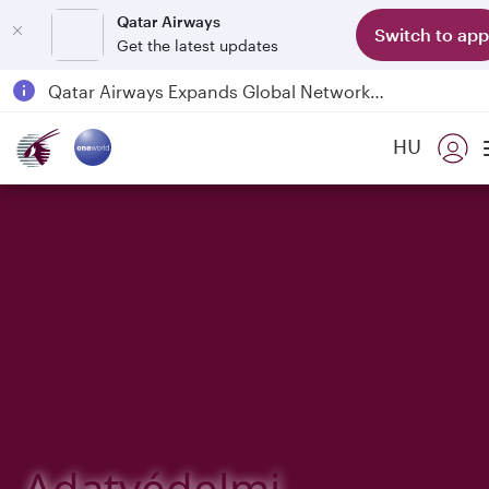
Qatar Airways
Switch to app
Get the latest updates
Qatar Airways Expands Global Network to over 160 Destinations
Passengers flying between Doha and Auckland on QR914 and QR915
HU
18 June 2026: Updates on Travelling with Power Banks
6 August 2026: Qatar Airways flight resumption to Bahrain (BAH), Erbil (EBL), and Kuwait (KWI)
Adatvédelmi