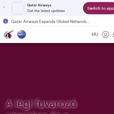
Qatar Airways
Switch to app
Get the latest updates
Passengers flying between Doha and Auckland on QR914 and QR915
18 June 2026: Updates on Travelling with Power Banks
Qatar Airways Expands Global Network to over 160 Destinations
HU
A légi fuvarozó