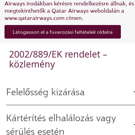
Airways irodákban kérésre rendelkezésre állnak, és
megtekinthetők a Qatar Airways weboldalán a
www.qatarairways.com címen.
Látogasson el a fuvarozási feltételek oldalra
2002/889/EK rendelet –
közlemény
Felelősség kizárása
Kártérítés elhalálozás vagy
sérülés esetén