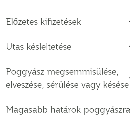
Előzetes kifizetések
Utas késleltetése
Poggyász megsemmisülése,
elveszése, sérülése vagy késése
Magasabb határok poggyászr