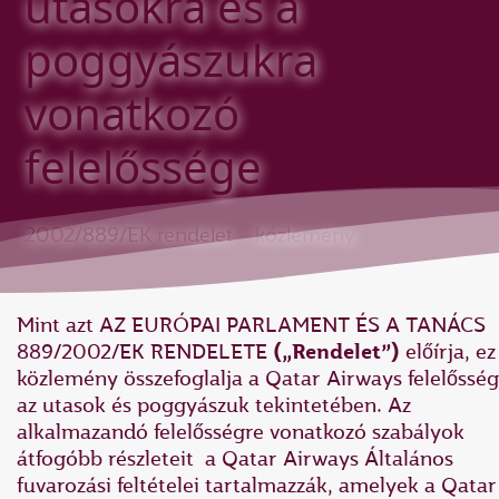
utasokra és a
poggyászukra
vonatkozó
felelőssége
2002/889/EK rendelet – közlemény
Mint azt AZ EURÓPAI PARLAMENT ÉS A TANÁCS
889/2002/EK RENDELETE
(„Rendelet”)
előírja, ez
közlemény összefoglalja a Qatar Airways felelősség
az utasok és poggyászuk tekintetében. Az
alkalmazandó felelősségre vonatkozó szabályok
átfogóbb részleteit a Qatar Airways Általános
fuvarozási feltételei tartalmazzák, amelyek a Qatar