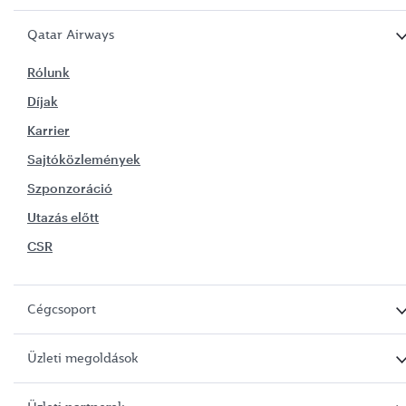
Qatar Airways
Rólunk
Díjak
Karrier
Sajtóközlemények
Szponzoráció
Utazás előtt
CSR
Cégcsoport
Üzleti megoldások