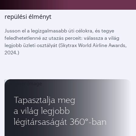
Élvezze a világon egyedülállóan feledhetetlen
repülési élményt
Jusson el a legizgalmasabb úti célokra, és tegye
feledhetetlenné az utazás perceit: válassza a világ
legjobb üzleti osztályát (Skytrax World Airline Awards,
2024.)
Tapasztalja meg
a világ legjobb
légitársaságát 360°-ban