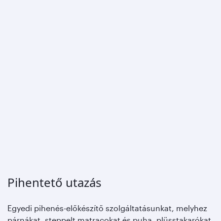
Pihentető utazás
Egyedi pihenés-előkészítő szolgáltatásunkat, melyhez
párnákat, steppelt matracokat és puha, plüsstakarókat