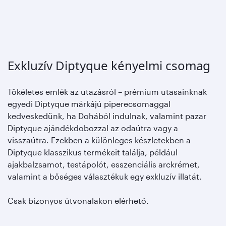
Exkluzív Diptyque kényelmi csomag
Tökéletes emlék az utazásról – prémium utasainknak
egyedi Diptyque márkájú piperecsomaggal
kedveskedünk, ha Dohából indulnak, valamint pazar
Diptyque ajándékdobozzal az odaútra vagy a
visszaútra. Ezekben a különleges készletekben a
Diptyque klasszikus termékeit találja, például
ajakbalzsamot, testápolót, esszenciális arckrémet,
valamint a bőséges választékuk egy exkluzív illatát.
Csak bizonyos útvonalakon elérhető.