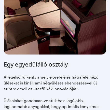
Egy egyedülálló osztály
A legelső fülkénk, amely előrefelé és hátrafelé néző
üléseket is kínál, ami négyüléses elrendezésével új
szintre emeli az utasfülkék innovációját.
Üléseinket gondosan vontuk be a legújabb,
legfinomabb anyagokkal, hogy optimális kényelmet