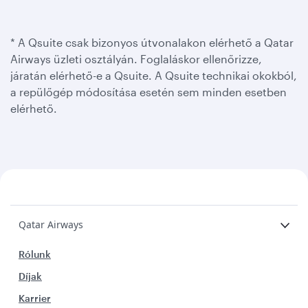
* A Qsuite csak bizonyos útvonalakon elérhető a Qatar
Airways üzleti osztályán. Foglaláskor ellenőrizze,
járatán elérhető-e a Qsuite. A Qsuite technikai okokból,
a repülőgép módosítása esetén sem minden esetben
elérhető.
Qatar Airways
Rólunk
Díjak
Karrier