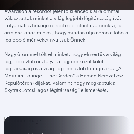
Büszkék vagyunk, hogy a 2025. évi Skytrax Airline
Awardson a rekordot jelentő kilencedik alkalommal
választottak minket a világ legjobb légitársaságává.
Folyamatos hűsége rengeteget jelent számunkra, és
arra ösztönöz minket, hogy minden útja során a lehető
legjobb élményeket nyújtsuk Önnek.
Nagy örömmel tölt el minket, hogy elnyertük a világ
legjobb üzleti osztálya, a legjobb közel-keleti
légitársaság és a világ legjobb üzleti lounge-a (az „Al
Mourjan Lounge – The Garden” a Hamad Nemzetközi
Repülőtéren) díjakat, valamint hogy megkaptuk a
Skytrax „ötcsillagos légitársaság” elismerését.