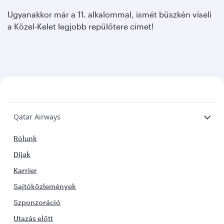
Ugyanakkor már a 11. alkalommal, ismét büszkén viseli
a Közel-Kelet legjobb repülőtere címet!
Qatar Airways
Rólunk
Díjak
Karrier
Sajtóközlemények
Szponzoráció
Utazás előtt