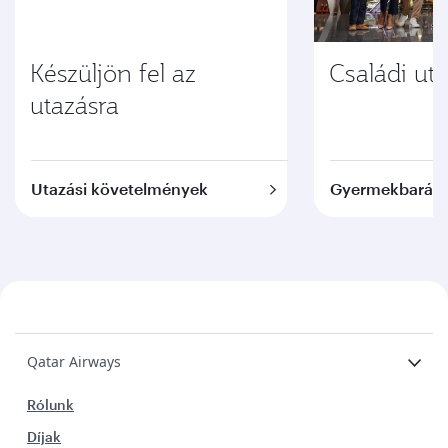
Készüljön fel az
Családi ut
utazásra
Utazási követelmények
Gyermekbarát s
Qatar Airways
Rólunk
Díjak