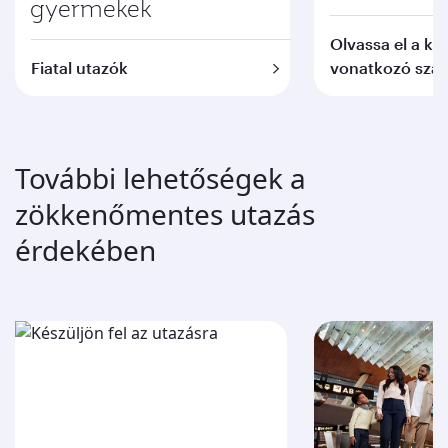
gyermekek
Olvassa el a kis
Fiatal utazók
vonatkozó szab
További lehetőségek a
zökkenőmentes utazás
érdekében