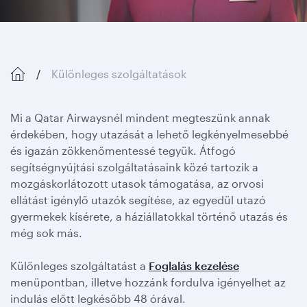
Különleges szolgáltatások
Mi a Qatar Airwaysnél mindent megteszünk annak
érdekében, hogy utazását a lehető legkényelmesebbé
és igazán zökkenőmentessé tegyük. Átfogó
segítségnyújtási szolgáltatásaink közé tartozik a
mozgáskorlátozott utasok támogatása, az orvosi
ellátást igénylő utazók segítése, az egyedül utazó
gyermekek kísérete, a háziállatokkal történő utazás és
még sok más.
Különleges szolgáltatást a
Foglalás kezelése
menüpontban, illetve hozzánk fordulva igényelhet az
indulás előtt legkésőbb 48 órával.