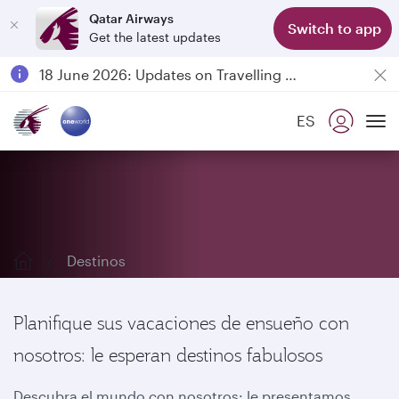
Qatar Airways
Switch to app
Get the latest updates
Passengers flying between Doha and Auckland on QR914 and QR915
18 June 2026: Updates on Travelling with Power Banks
6 August 2026: Qatar Airways flight resumption to Bahrain (BAH), Erbil (EBL), and Kuwait (KWI)
ES
Qatar Airways Expands Global Network to over 160 Destinations
Descubra nuestros destinos
To
Destinos
Planifique sus vacaciones de ensueño con
nosotros: le esperan destinos fabulosos
Descubra el mundo con nosotros: le presentamos