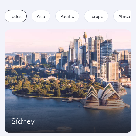
Todos
Asia
Pacific
Europe
Africa
Sídney