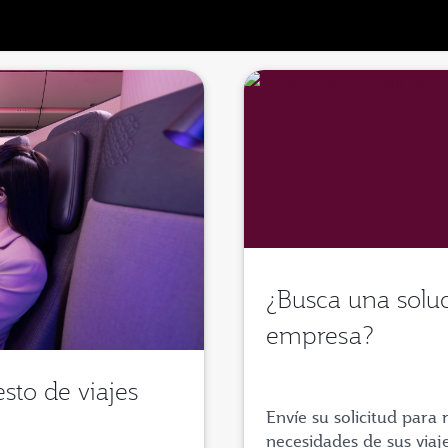
¿Busca una soluc
empresa?
sto de viajes
Envíe su solicitud para 
necesidades de sus viaj