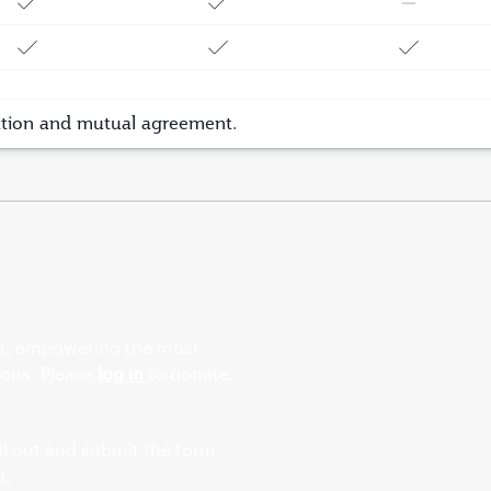
ation and mutual agreement.
on, empowering the most
ions. Please
log in
to donate.
fill out and submit the form
u.