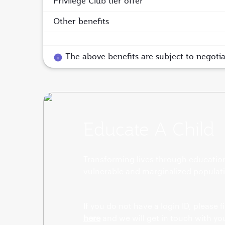
Privilege Club tier offer
Other benefits
The above benefits are subject to negoti
Educate A Child
Transforming lives through educati
vulnerable and marginalized populat
If you do not have a login ID, please 
here
and we will get in touch with yo