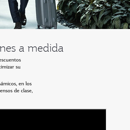
iones a medida
escuentos
ximizar su
́micos, en los
ensos de clase,