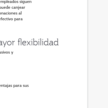
 empleados siguen
 puede canjear
onaciones al
fectivo para
or flexibilidad
sivos y
entajas para sus