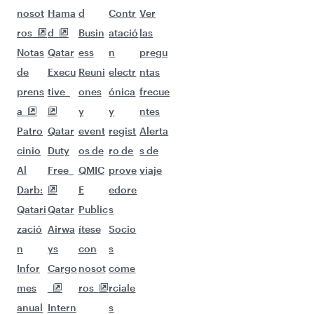
nosot
Hama
d
Contr
Ver
ros
d
Busin
atació
las
Notas
Qatar
ess
n
pregu
de
Execu
Reuni
electr
ntas
prens
tive
ones
ónica
frecue
a
y
y
ntes
Patro
Qatar
event
regist
Alerta
cinio
Duty
os de
ro de
s de
Al
Free
QMIC
prove
viaje
Darb:
E
edore
Qatari
Qatar
Public
s
zació
Airwa
ítese
Socio
n
ys
con
s
Infor
Cargo
nosot
come
mes
ros
rciale
anual
Intern
s