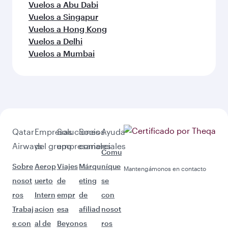
Vuelos a Abu Dabi
Vuelos a Singapur
Vuelos a Hong Kong
Vuelos a Delhi
Vuelos a Mumbai
Qatar
Empresas
Soluciones
Socios
Ayuda
Airways
del grupo
empresariales
comerciales
Comu
Sobre
Aerop
Viajes
Márqu
níque
Mantengámonos en contacto
nosot
uerto
de
eting
se
ros
Intern
empr
de
con
Trabaj
acion
esa
afiliad
nosot
e con
al de
Beyon
os
ros