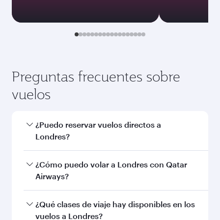
Preguntas frecuentes sobre
vuelos
¿Puedo reservar vuelos directos a
Londres?
Sí, Qatar Airways opera vuelos directos a
¿Cómo puedo volar a Londres con Qatar
Londres. Busque vuelos a través en nuestra
Airways?
página de inicio y encontrará los horarios y las
frecuencias.
Puede volar directamente a Londres con Qatar
¿Qué clases de viaje hay disponibles en los
Airways. Le conectamos con más de 150
vuelos a Londres?