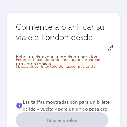
Comience a planificar su
viaje a London desde
Ciudad
de
Eche un vistazo a la previsión para los
salida
Estamos teniendo problemas para cargar las
próximos meses.
ubicaciones. Inténtelo de nuevo más tarde.
Las tarifas mostradas son para un billete
de ida y vuelta y para un único pasajero.
Buscar vuelos