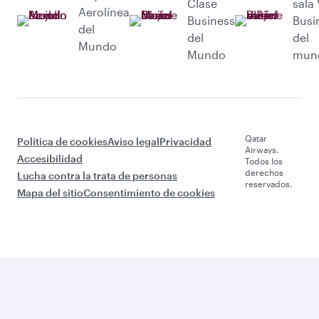
Clase
sala 
Aerolínea
Business
Busi
del
del
del
Mundo
Mundo
mun
Qatar
Política de cookies
Aviso legal
Privacidad
Airways.
Accesibilidad
Todos los
derechos
Lucha contra la trata de personas
reservados.
Mapa del sitio
Consentimiento de cookies