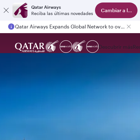
Qatar Airways
Cambiar a la ap
Reciba las últimas novedades
Qatar Airways Expands Global Network to over 160 Destinations
Descubrir más
Re