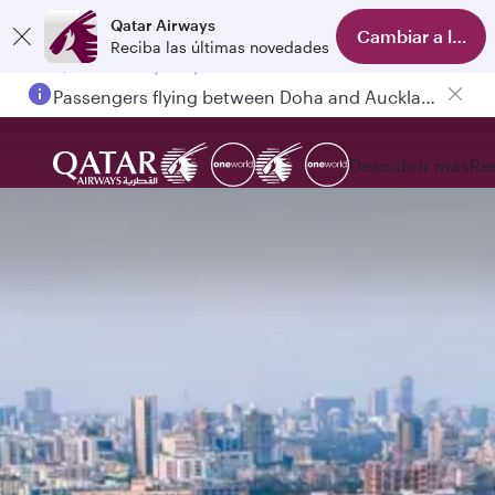
Qatar Airways
Cambiar a la ap
Reciba las últimas novedades
Passengers flying between Doha and Auckland on QR914 and QR915
Descubrir más
Re