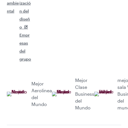
ambie
izació
ntal
n del
diseñ
o
Empr
esas
del
grupo
Mejor
mejo
Mejor
Clase
sala 
Aerolínea
Business
Busi
del
del
del
Mundo
Mundo
mun