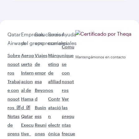
Qatar
Empresas
Soluciones
Socios
Ayuda
Airways
del grupo
empresariales
comerciales
Comu
Sobre
Aerop
Viajes
Márqu
níque
Mantengámonos en contacto
nosot
uerto
de
eting
se
ros
Intern
empr
de
con
Trabaj
acion
esa
afiliad
nosot
e con
al de
Beyon
os
ros
nosot
Hama
d
Contr
Ver
ros
d
Busin
atació
las
Notas
Qatar
ess
n
pregu
de
Execu
Reuni
electr
ntas
prens
tive
ones
ónica
frecue