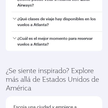
Turista
Turista
QAR 4240
QAR 451
De
De
20 Oct 2026 - 24 Oct 2026
27 Oct 2026 - 08
Preguntas frecuentes sobre
vuelos
¿Puedo reservar vuelos directos a Atlanta?
Sí, Qatar Airways opera vuelos directos a
¿Cómo puedo volar a Atlanta con Qatar
Atlanta. Busque vuelos a través en nuestra
Airways?
página de inicio y encontrará los horarios y las
frecuencias.
Puede volar directamente a Atlanta con Qatar
¿Qué clases de viaje hay disponibles en los