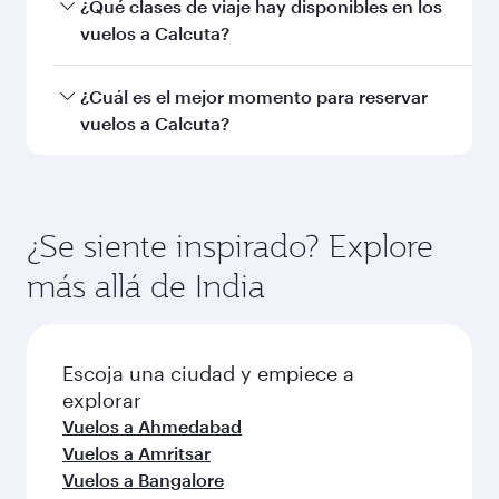
Preguntas frecuentes sobre
vuelos
¿Puedo reservar vuelos directos a Calcuta?
Sí, Qatar Airways opera vuelos directos a
¿Cómo puedo volar a Calcuta con Qatar
Calcuta. Busque vuelos a través en nuestra
Airways?
página de inicio y encontrará los horarios y las
frecuencias.
Puede volar directamente a Calcuta con Qatar
¿Qué clases de viaje hay disponibles en los
Airways. Le conectamos con más de 150
vuelos a Calcuta?
destinos a través de Doha, con conexiones
ágiles y cómodas en el Aeropuerto