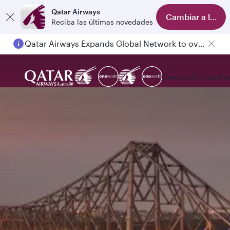
Qatar Airways
Cambiar a la ap
Reciba las últimas novedades
Qatar Airways Expands Global Network to over 160 Destinations
Descubrir más
Re