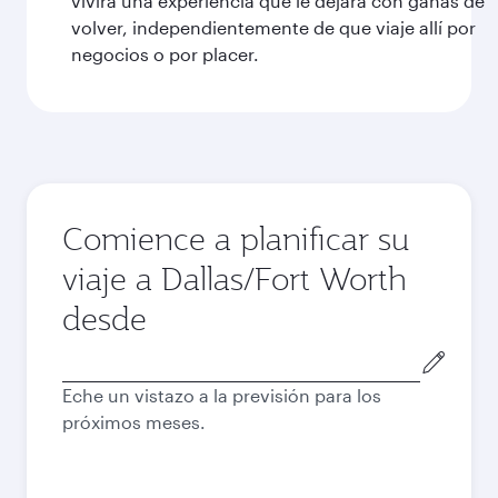
vivirá una experiencia que le dejará con ganas de
volver, independientemente de que viaje allí por
negocios o por placer.
Comience a planificar su
viaje a Dallas/Fort Worth
desde
Ciudad
de
Eche un vistazo a la previsión para los
salida
próximos meses.