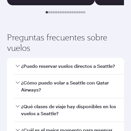
Preguntas frecuentes sobre
vuelos
¿Puedo reservar vuelos directos a Seattle?
Sí, Qatar Airways opera vuelos directos a
¿Cómo puedo volar a Seattle con Qatar
Seattle. Busque vuelos a través en nuestra
Airways?
página de inicio y encontrará los horarios y las
frecuencias.
Puede volar directamente a Seattle con Qatar
¿Qué clases de viaje hay disponibles en los
Airways. Le conectamos con más de 150
vuelos a Seattle?
destinos a través de Doha, con conexiones
ágiles y cómodas en el Aeropuerto
La disponibilidad de las clases de viaje
¿Cuál es el mejor momento para reservar