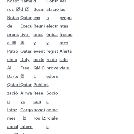
nosot
Hama
d
Contr
Ver
ros
d
Busin
atació
las
Notas
Qatar
ess
n
pregu
de
Execu
Reuni
electr
ntas
prens
tive
ones
ónica
frecue
a
y
y
ntes
Patro
Qatar
event
regist
Alerta
cinio
Duty
os de
ro de
s de
Al
Free
QMIC
prove
viaje
Darb:
E
edore
Qatari
Qatar
Public
s
zació
Airwa
ítese
Socio
n
ys
con
s
Infor
Cargo
nosot
come
mes
ros
rciale
anual
Intern
s