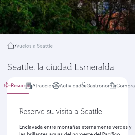
/
Vuelos a Seattle
Seattle: la ciudad Esmeralda
Resumen
Atracciones
Actividades
Gastronomía
Compra
Reserve su visita a Seattle
Enclavada entre montañas eternamente verdes y
las brillantes aguas del noroeste del Pacífico,