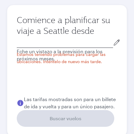
Comience a planificar su
viaje a Seattle desde
Ciudad
de
Eche un vistazo a la previsión para los
salida
Estamos teniendo problemas para cargar las
próximos meses.
ubicaciones. Inténtelo de nuevo más tarde.
Las tarifas mostradas son para un billete
de ida y vuelta y para un único pasajero.
Buscar vuelos