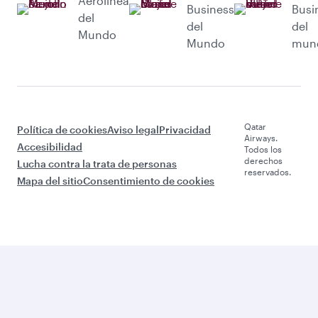
Aerolínea
Business
Busi
del
del
del
Mundo
Mundo
mun
Qatar
Política de cookies
Aviso legal
Privacidad
Airways.
Accesibilidad
Todos los
derechos
Lucha contra la trata de personas
reservados.
Mapa del sitio
Consentimiento de cookies