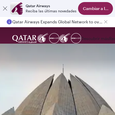
Qatar Airways
Cambiar a la ap
Reciba las últimas novedades
Qatar Airways Expands Global Network to over 160 Destinations
Descubrir más
Re