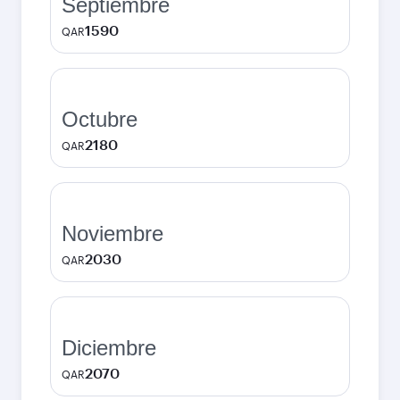
Septiembre
1590
QAR
Octubre
2180
QAR
Noviembre
2030
QAR
Diciembre
2070
QAR