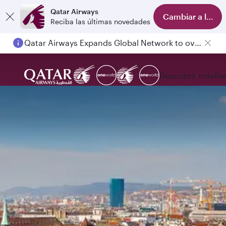
Qatar Airways
Cambiar a la ap
Reciba las últimas novedades
Qatar Airways Expands Global Network to over 160 Destinations
Passengers flying between Doha and Auckland on QR914 and QR915
Descubrir más
Re