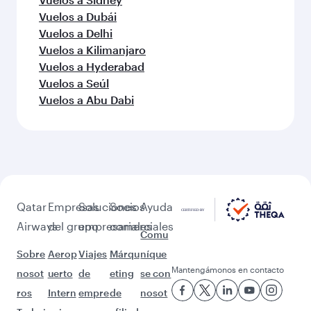
Vuelos a Dubái
Vuelos a Delhi
Vuelos a Kilimanjaro
Vuelos a Hyderabad
Vuelos a Seúl
Vuelos a Abu Dabi
Qatar
Empresas
Soluciones
Socios
Ayuda
Airways
del grupo
empresariales
comerciales
Comu
Sobre
Aerop
Viajes
Márqu
níque
Mantengámonos en contacto
nosot
uerto
de
eting
se con
ros
Intern
empre
de
nosot