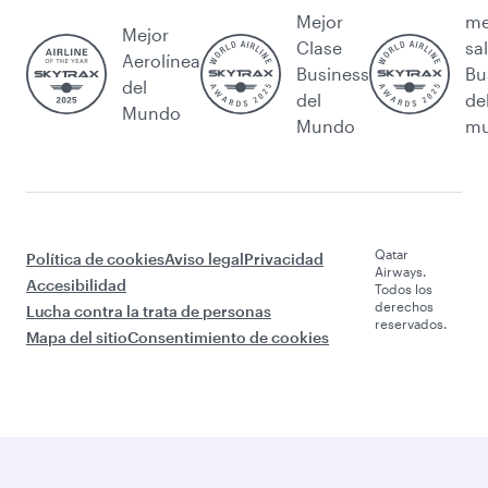
Mejor
me
Mejor
Clase
sa
Aerolínea
Business
Bu
del
del
de
Mundo
Mundo
m
Qatar
Política de cookies
Aviso legal
Privacidad
Airways.
Accesibilidad
Todos los
derechos
Lucha contra la trata de personas
reservados.
Mapa del sitio
Consentimiento de cookies