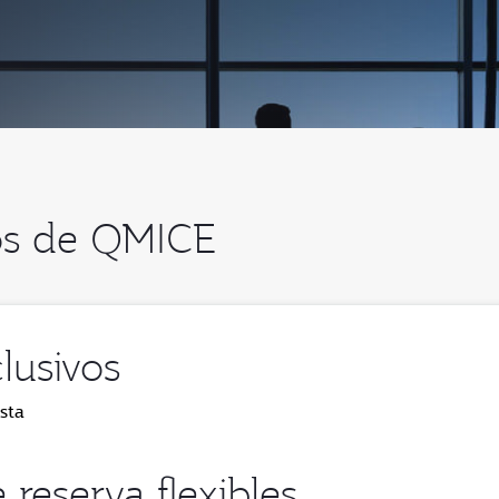
tos de QMICE
lusivos
sta
reserva flexibles