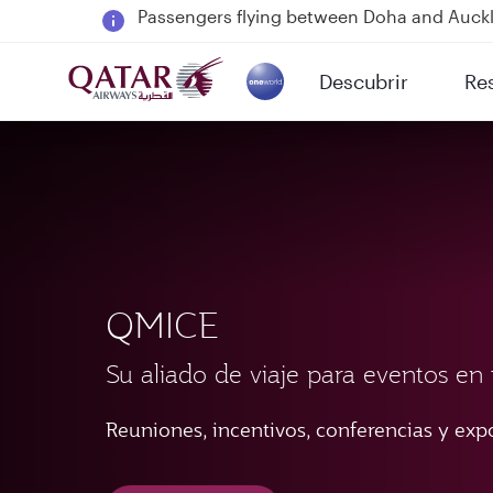
18 June 2026: Updates on Travelling with 
6 August 2026: Qatar Airways flight resump
Descubrir
Re
Qatar Airways Expands Global Network to 
(active)
QMICE
Su aliado de viaje para eventos e
Reuniones, incentivos, conferencias y exp