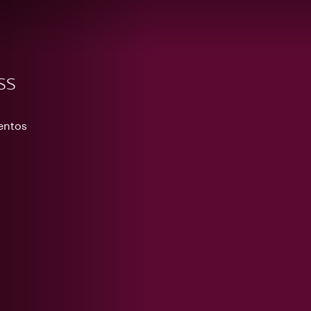
ss
entos