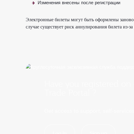
Изменения внесены после регистрации
Электронные билеты могут быть оформлены заново п
случае существует риск аннулирования билета из-
Have you registered on
Trade Portal ?
Get access to support, self-service
Log in
Sign up