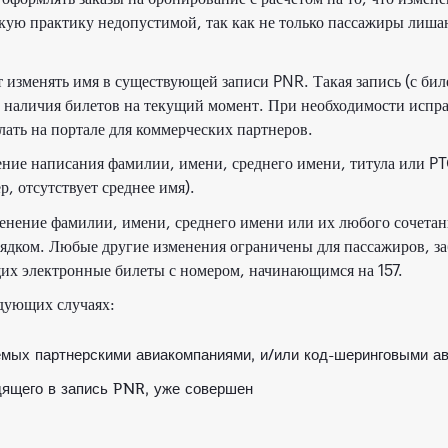
кую практику недопустимой, так как не только пассажиры лишаю
 изменять имя в существующей записи PNR. Такая запись (с бил
м наличия билетов на текущий момент. При необходимости исп
лать на портале для коммерческих партнеров.
ение написания фамилии, имени, среднего имени, титула или 
 отсутствует среднее имя).
енение фамилии, имени, среднего имени или их любого сочетан
рядком. Любые другие изменения ограничены для пассажиров, з
х электронные билеты с номером, начинающимся на 157.
дующих случаях:
емых партнерскими авиакомпаниями, и/или код-шеринговыми а
дящего в запись PNR, уже совершен