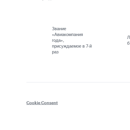
Звание
«Авиакомпания
Л
года»,
б
присуждаемое в 7-й
раз
Cookie Consent