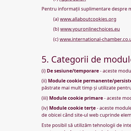
Pentru informații suplimentare despre mo
(a)
www.allaboutcookies.org
(b)
www.youronlinechoices.eu
(c)
www.international-chamber.co.u
5. Categorii de modul
(i)
De sesiune/temporare
- aceste modul
(ii)
Module cookie permanente/persist
păstrate mai mult timp și utilizate pentr
(iii)
Module cookie primare
- aceste modu
(iv)
Module cookie terțe
- aceste module
de obicei când site-ul web cuprinde eleme
Este posibil să utilizăm tehnologii de int