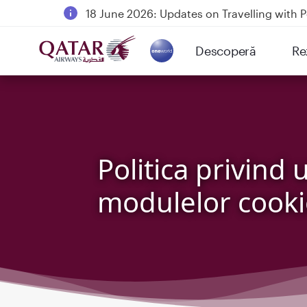
18 June 2026: Updates on Travelling with 
6 August 2026: Qatar Airways flight resump
Descoperă
Re
Qatar Airways Expands Global Network to 
(active)
Politica privind u
modulelor cooki