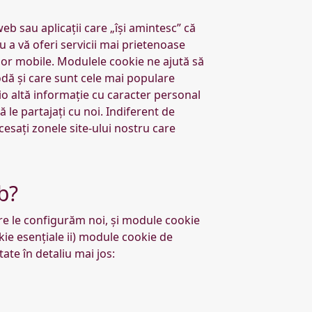
eb sau aplicații care „își amintesc” că
 a vă oferi servicii mai prietenoase
ilor mobile. Modulele cookie ne ajută să
odă și care sunt cele mai populare
io altă informație cu caracter personal
 le partajați cu noi. Indiferent de
cesați zonele site-ului nostru care
b?
are le configurăm noi, și module cookie
okie esențiale ii) module cookie de
te în detaliu mai jos: