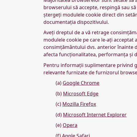
browserului să accepte, respingă sau să 
ștergeți modulele cookie direct din setăr
documentația dispozitivului.
Aveți dreptul de a vă retrage consimțămâ
modulele cookie pe care le-ați acceptat 
consimțământului dvs. anterior înainte 
afecta funcționalitatea, performanța și di
Pentru informații suplimentare privind g
relevante furnizate de furnizorul browse
(a)
Google Chrome
(b)
Microsoft Edge
(c)
Mozilla Firefox
(d)
Microsoft Internet Explorer
(e)
Opera
(f)
Apple Safari