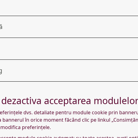
ă
g
 dezactiva acceptarea modulelor
ferințele dvs. detaliate pentru module cookie prin bannerul 
a bannerul în orice moment făcând clic pe linkul „Consimță
 modifica preferințele.
accepte module cookie automat; cu toate acestea, aveți opți