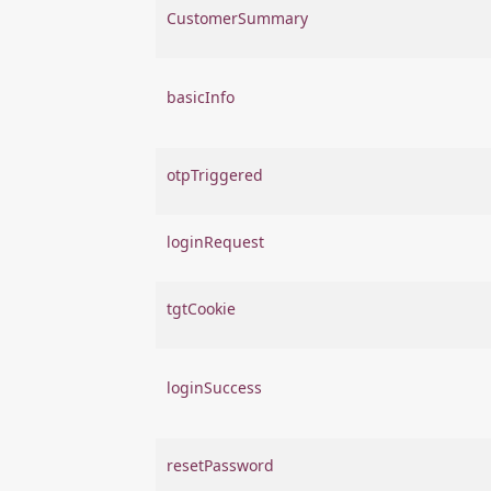
CustomerSummary
basicInfo
otpTriggered
loginRequest
tgtCookie
loginSuccess
resetPassword