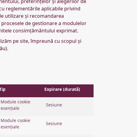
ntului, preferințelor și alegerilor de
u reglementările aplicabile privind
 de utilizare și recomandarea
ate procesele de gestionare a modulelor
limitele consimțământului exprimat.
lizăm pe site, împreună cu scopul şi
ău).
Tip
Expirare (durată)
Module cookie
Sesiune
esențiale
Module cookie
Sesiune
esențiale