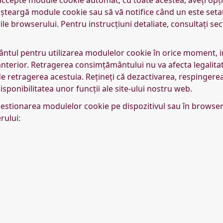
șteargă module cookie sau să vă notifice când un este setat 
ile browserului. Pentru instrucțiuni detaliate, consultați s
ntul pentru utilizarea modulelor cookie în orice moment, in
anterior. Retragerea consimțământului nu va afecta legalitat
de retragerea acestuia. Rețineți că dezactivarea, respinger
sponibilitatea unor funcții ale site-ului nostru web.
estionarea modulelor cookie pe dispozitivul sau în browseru
rului: