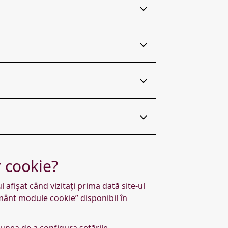
 cookie?
afișat când vizitați prima dată site-ul
mânt module cookie” disponibil în
unea de a configura setările