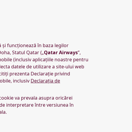
 și funcționează în baza legilor
Doha, Statul Qatar („
Qatar Airways
”,
 mobile (inclusiv aplicațiile noastre pentru
ecta datele de utilizare a site-ului web
citiți prezenta Declarație privind
obile, inclusiv
Declarația de
 cookie va prevala asupra oricărei
 de interpretare între versiunea în
ala.