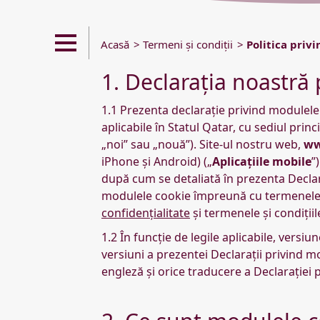
Acasă
Termeni şi condiţii
Politica priv
1. Declarația noastră
1.1 Prezenta declarație privind modulele
aplicabile în Statul Qatar, cu sediul pri
„noi” sau „nouă”). Site-ul nostru web,
ww
iPhone și Android) („
Aplicațiile mobile
”
după cum se detaliată în prezenta Declar
modulele cookie împreună cu termenele și 
confidențialitate
și termenele și condițiil
1.2 În funcție de legile aplicabile, vers
versiuni a prezentei Declarații privind m
engleză și orice traducere a Declarației 