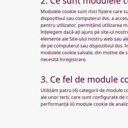
2. Ce sunt modulele co
Modulele cookie sunt mici fișiere care su
dispozitivul sau computerul dvs. a accesa
pentru utilizator, permițând utilizarea m
înțelegem dacă ați ajuns pe site-ul nost
elemente ale Site-ului nostru web sau ale
de pe computerul sau dispozitivul dvs. în 
modulele cookie salvate, din motive de se
necesită înregistrare.
3. Ce fel de module co
Utilizăm patru (4) categorii de module c
ale unor terți, care sunt configurate de c
performanță iii) module cookie de analiz