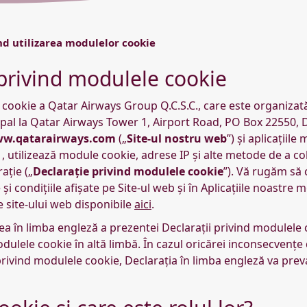
ind utilizarea modulelor cookie
 privind modulele cookie
 cookie a Qatar Airways Group Q.C.S.C., care este organizată
ncipal la Qatar Airways Tower 1, Airport Road, PO Box 22550, 
w.qatarairways.com
(„
Site-ul nostru web
”) și aplicațiile
) , utilizează module cookie, adrese IP și alte metode de a col
ație („
Declarație privind modulele cookie
”). Vă rugăm să 
condițiile afișate pe Site-ul web și în Aplicațiile noastre m
e site-ului web disponibile
aici
.
iunea în limba engleză a prezentei Declarații privind modulele
odulele cookie în altă limbă. În cazul oricărei inconsecvențe
privind modulele cookie, Declarația în limba engleză va prev