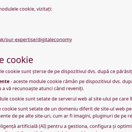
dulele cookie, vizitați:
k/our-expertise/digitaleconomy
e cookie
e cookie sunt șterse de pe dispozitivul dvs. după ce părăsiți
ente
- aceste module cookie rămân pe dispozitivul dvs. după 
u a vă recunoaște atunci când reveniți.
le cookie sunt setate de serverul web al site-ului pe care îl
 cookie sunt setate de un domeniu diferit de site-ul web pe ca
nte de pe alte site-uri, cum ar fi imagini, pluginuri de pe r
eligență artificială (AI) pentru a gestiona, configura și optim