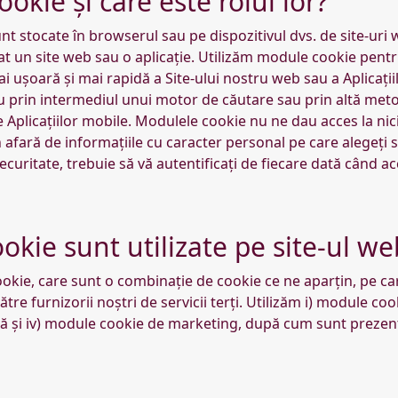
okie și care este rolul lor?
nt stocate în browserul sau pe dispozitivul dvs. de site-uri w
t un site web sau o aplicație. Utilizăm module cookie pentru
ai ușoară și mai rapidă a Site-ului nostru web sau a Aplicați
ru prin intermediul unui motor de căutare sau prin altă met
 Aplicațiilor mobile. Modulele cookie nu ne dau acces la nic
afară de informațiile cu caracter personal pe care alegeți să
curitate, trebuie să vă autentificați de fiecare dată când ac
okie sunt utilizate pe site-ul we
ookie, care sunt o combinație de cookie ce ne aparțin, pe c
ătre furnizorii noștri de servicii terți. Utilizăm i) module co
ă și iv) module cookie de marketing, după cum sunt prezenta