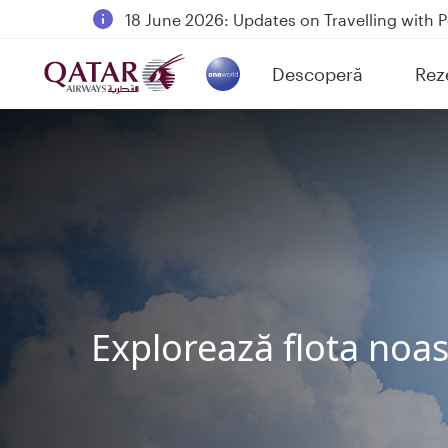
18 June 2026: Updates on Travelling with 
6 August 2026: Qatar Airways flight resump
Descoperă
Rez
Qatar Airways Expands Global Network to 
(active)
Explorează flota noas