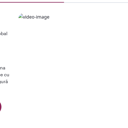
obal
ina
le cu
gură