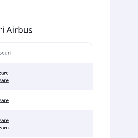
i Airbus
ocuri
zare
zare
zare
zare
zare