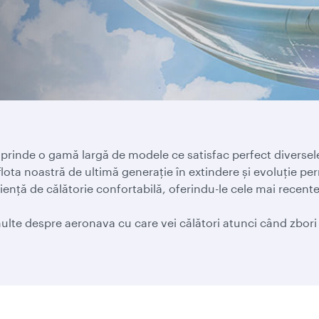
prinde o gamă largă de modele ce satisfac perfect diversele 
flota noastră de ultimă generație în extindere și evoluție p
ență de călătorie confortabilă, oferindu-le cele mai recente 
i multe despre aeronava cu care vei călători atunci când zb