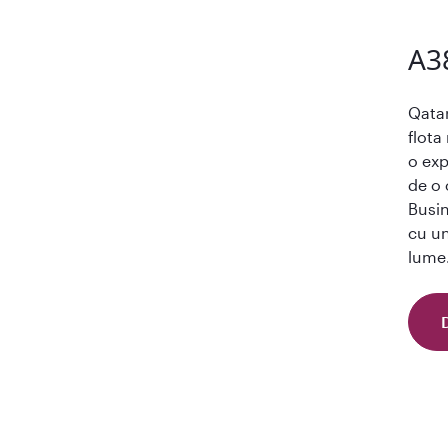
A3
Qata
flota
o exp
de o 
Busi
cu un
lume