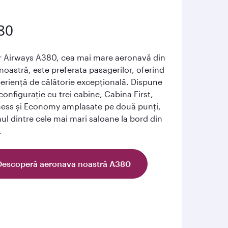
80
r Airways A380, cea mai mare aeronavă din
 noastră, este preferata pasagerilor, oferind
eriență de călătorie excepțională. Dispune
configurație cu trei cabine, Cabina First,
ness și Economy amplasate pe două punți,
ul dintre cele mai mari saloane la bord din
.
Descoperă aeronava noastră A380