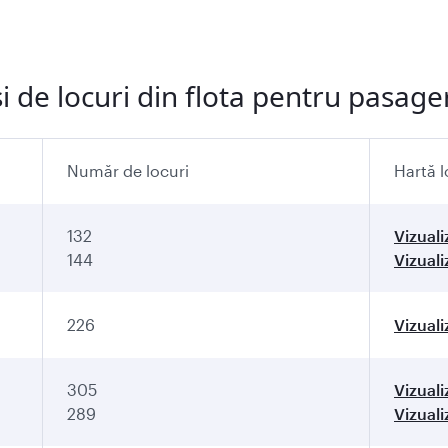
de locuri din flota pentru pasager
Număr de locuri
Hartă l
132
Vizuali
144
Vizuali
226
Vizuali
305
Vizuali
289
Vizuali