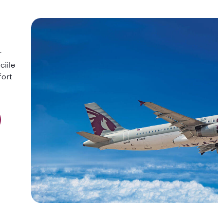
r
ciile
fort