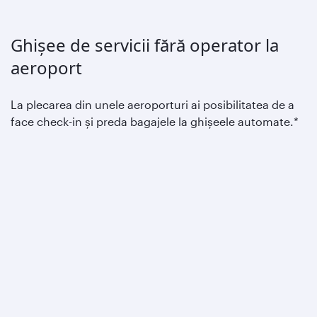
Ghișee de servicii fără operator la
aeroport
La plecarea din unele aeroporturi ai posibilitatea de a
face check-in și preda bagajele la ghișeele automate.*
Nu trebuie decât să îți selectezi locurile, să introduci
numărul de membru Privilege Club, să predai bagajele,
să îți iei cartea de îmbarcarea și să te îndrepți spre
poartă.
*Vezi lista aeroporturilor în care există aceste servicii