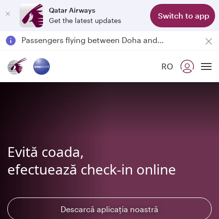
Qatar Airways
Switch to app
Get the latest updates
Passengers flying between Doha and Auckland on QR914 and QR915
18 June 2026: Updates on Travelling with Power Banks
6 August 2026: Qatar Airways flight resumption to Bahrain (BAH), Erbil (EBL), and Kuwait (KWI)
RO
Qatar Airways Expands Global Network to over 160 Destinations
To
Evită coada,
efectuează check-in online
Descarcă aplicația noastră