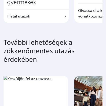
gyermekek
Olvassa el a kis
Fiatal utazók
vonatkozó szab
További lehetőségek a
zökkenőmentes utazás
érdekében