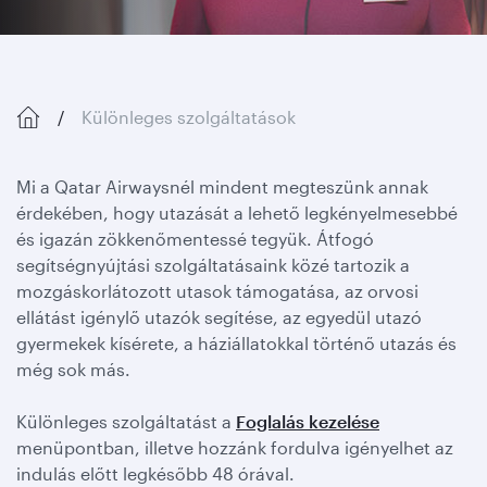
Különleges szolgáltatások
Mi a Qatar Airwaysnél mindent megteszünk annak
érdekében, hogy utazását a lehető legkényelmesebbé
és igazán zökkenőmentessé tegyük. Átfogó
segítségnyújtási szolgáltatásaink közé tartozik a
mozgáskorlátozott utasok támogatása, az orvosi
ellátást igénylő utazók segítése, az egyedül utazó
gyermekek kísérete, a háziállatokkal történő utazás és
még sok más.
Különleges szolgáltatást a
Foglalás kezelése
menüpontban, illetve hozzánk fordulva igényelhet az
indulás előtt legkésőbb 48 órával.