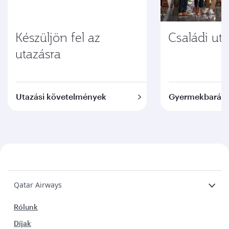
Készüljön fel az
Családi ut
utazásra
Utazási követelmények
Gyermekbarát s
Qatar Airways
Rólunk
Díjak