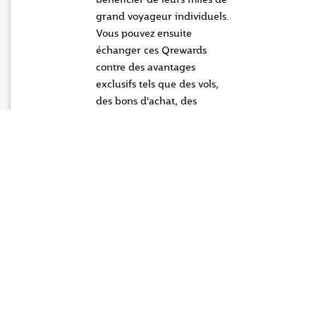
grand voyageur individuels.
Vous pouvez ensuite
échanger ces Qrewards
contre des avantages
exclusifs tels que des vols,
des bons d'achat, des
compensations carbone, des
dons au programme
Educate A Child, et même
payer une partie de vos vols
en utilisant des Qrewards +
cash pour maximiser vos
économies.
Des économies
exclusives pour