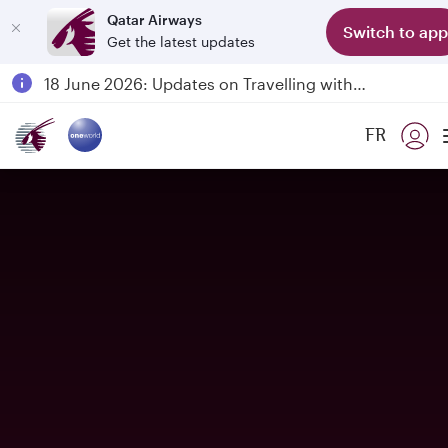
Qatar Airways
Switch to app
Get the latest updates
Passengers flying between Doha and Auckland on QR914 and QR915
18 June 2026: Updates on Travelling with Power Banks
30 July 2026: Temporary passenger flight suspension to Bahrain (BAH), Erbil (EBL), and Kuwait (KWI)
FR
Qatar Airways Expands Global Network to over 160 Destinations