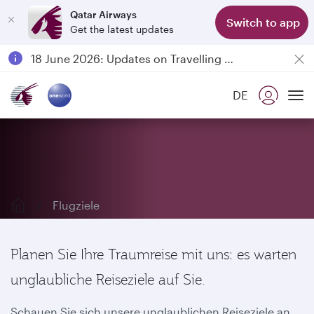
Qatar Airways
Switch to app
Get the latest updates
Passengers flying between Doha and Auckland on QR914 and QR915
18 June 2026: Updates on Travelling with Power Banks
6 August 2026: Qatar Airways flight resumption to Bahrain (BAH), Erbil (EBL), and Kuwait (KWI)
DE
Qatar Airways Expands Global Network to over 160 Destinations
Erkunden Sie unsere Reiseziele
To
Flugziele
Planen Sie Ihre Traumreise mit uns: es warten
unglaubliche Reiseziele auf Sie.
Schauen Sie sich unsere unglaublichen Reiseziele an