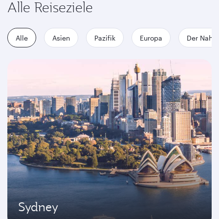
Alle Reiseziele
Alle
Asien
Pazifik
Europa
Der Nahe
Sydney