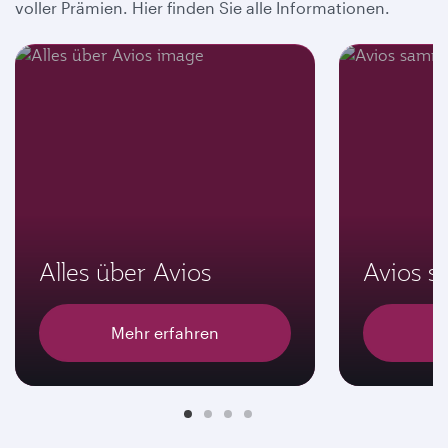
voller Prämien. Hier finden Sie alle Informationen.
Alles über Avios
Avios 
Mehr erfahren
M