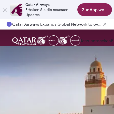
Qatar Airways
Zur App wechse
Erhalten Sie die neuesten
Updates
Qatar Airways Expands Global Network to over 160 Destinations
Jetzt entdecken
B