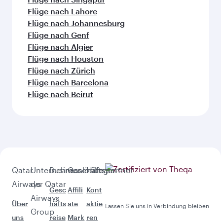
Flüge nach Lahore
Flüge nach Johannesburg
Flüge nach Genf
Flüge nach Algier
Flüge nach Houston
Flüge nach Zürich
Flüge nach Barcelona
Flüge nach Beirut
Qatar
Unternehmen
Businesslösungen
Geschäftspartner
Hilfe
Airways
der Qatar
Gesc
Affili
Kont
Airways
Über
häfts
ate
aktie
Lassen Sie uns in Verbindung bleiben
Group
uns
reise
Mark
ren