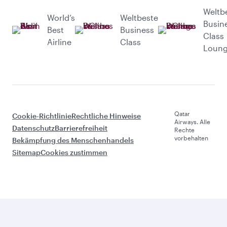
Weltb
World’s
Weltbeste
Busin
Best
Business
Class
Airline
Class
Loun
Qatar
Cookie-Richtlinie
Rechtliche Hinweise
Airways. Alle
Datenschutz
Barrierefreiheit
Rechte
vorbehalten
Bekämpfung des Menschenhandels
Sitemap
Cookies zustimmen