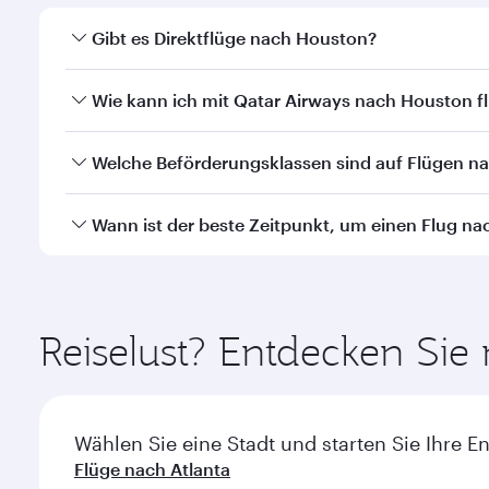
Gibt es Direktflüge nach Houston?
Ja, Qatar Airways betreibt Direktflüge nach Housto
Wie kann ich mit Qatar Airways nach Houston f
Mit Qatar Airways können Sie direkt nach Houston f
Welche Beförderungsklassen sind auf Flügen n
Transit am Hamad International Airport.
Die Verfügbarkeit einzelner Beförderungsklassen i
Wann ist der beste Zeitpunkt, um einen Flug n
durchgeführten Flügen können Sie auch in der Busi
Airlines durchgeführten Flügen können die verfügb
Buchen Sie Ihren Flug nach Houston frühzeitig, um 
Einzelheiten zu den Flügen.
nach Nachfrage, Strecke und Verfügbarkeit der Kab
Reiselust? Entdecken Si
Wählen Sie eine Stadt und starten Sie Ihre E
Flüge nach Atlanta