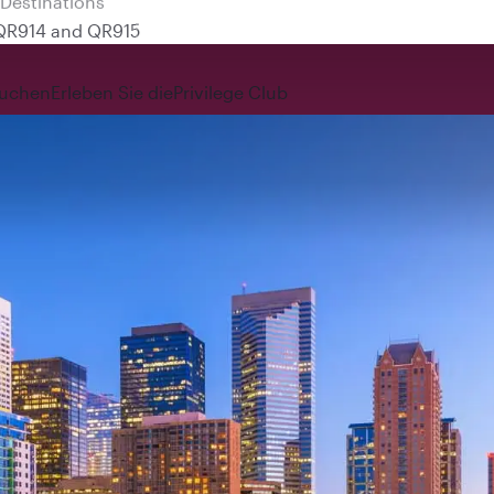
 QR914 and QR915
uchen
Erleben Sie die
Privilege Club