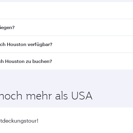
n. Flugpläne und -frequenzen finden Sie auf unserer Websit
liegen?
liegen. Wir bringen Sie via Doha zu über 150 Reisezielen un
ach Houston verfügbar?
st von der jeweiligen Flugstrecke und der durchführenden F
ach Houston zu buchen?
ness Class (einschl. Qsuite in ausgewählten Flugzeugen) u
aren Beförderungsklassen abweichen - bitte überprüfen Si
von den günstigsten Flugpreisen zu Ihren bevorzugten Reise
inenklasse.
e noch mehr als USA
ntdeckungstour!