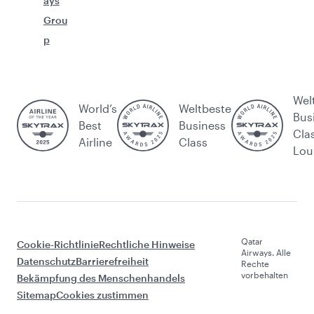
ays
Grou
p
Wel
World’s
Weltbeste
Bus
Best
Business
Cla
Airline
Class
Lou
Qatar
Cookie-Richtlinie
Rechtliche Hinweise
Airways. Alle
Datenschutz
Barrierefreiheit
Rechte
vorbehalten
Bekämpfung des Menschenhandels
Sitemap
Cookies zustimmen