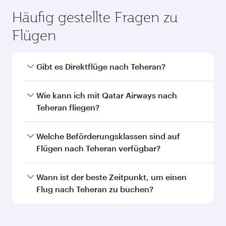
Häufig gestellte Fragen zu
Flügen
Gibt es Direktflüge nach Teheran?
Ja, Qatar Airways betreibt Direktflüge nach
Wie kann ich mit Qatar Airways nach
Teheran. Flugpläne und -frequenzen finden Sie
Teheran fliegen?
auf unserer Website.
Mit Qatar Airways können Sie direkt nach
Welche Beförderungsklassen sind auf
Teheran fliegen. Wir bringen Sie via Doha zu
Flügen nach Teheran verfügbar?
über 150 Reisezielen und bieten Ihnen einen
reibungslosen und effizienten Transit am
Die Verfügbarkeit einzelner
Wann ist der beste Zeitpunkt, um einen
Hamad International Airport.
Beförderungsklassen ist von der jeweiligen
Flug nach Teheran zu buchen?
Flugstrecke und der durchführenden
Fluggesellschaft abhängig. Auf von Qatar
Buchen Sie Ihren Flug nach Teheran frühzeitig,
Airways durchgeführten Flügen können Sie