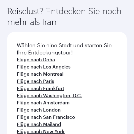
um von den günstigsten Flugpreisen zu Ihren
auch in der Business Class (einschl. Qsuite in
bevorzugten Reiseterminen zu profitieren.
Reiselust? Entdecken Sie noch
ausgewählten Flugzeugen) und der Economy
Flugpreise variieren je nach Nachfrage, Strecke
mehr als Iran
Class reisen. Auf von Partner-Airlines
und Verfügbarkeit der Kabinenklasse.
durchgeführten Flügen können die verfügbaren
Beförderungsklassen abweichen - bitte
überprüfen Sie zum Zeitpunkt der Buchung die
Wählen Sie eine Stadt und starten Sie
jeweiligen Einzelheiten zu den Flügen.
Ihre Entdeckungstour!
Flüge nach Doha
Flüge nach Los Angeles
Flüge nach Montreal
Flüge nach Paris
Flüge nach Frankfurt
Flüge nach Washington, D.C.
Flüge nach Amsterdam
Flüge nach London
Flüge nach San Francisco
Flüge nach Mailand
Flüge nach New York