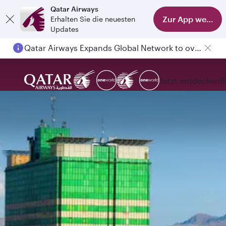
Qatar Airways
Zur App wechse
Erhalten Sie die neuesten
Updates
Passengers flying between Doha and Auckland on QR914 and QR915
Jetzt entdecken
B