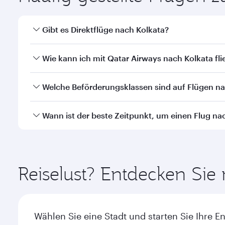
Gibt es Direktflüge nach Kolkata?
Ja, Qatar Airways betreibt Direktflüge nach Kolkata
Wie kann ich mit Qatar Airways nach Kolkata fl
Mit Qatar Airways können Sie direkt nach Kolkata fl
Welche Beförderungsklassen sind auf Flügen n
Transit am Hamad International Airport.
Die Verfügbarkeit einzelner Beförderungsklassen i
Wann ist der beste Zeitpunkt, um einen Flug na
durchgeführten Flügen können Sie auch in der Busi
Airlines durchgeführten Flügen können die verfügb
Buchen Sie Ihren Flug nach Kolkata frühzeitig, um 
Einzelheiten zu den Flügen.
Nachfrage, Strecke und Verfügbarkeit der Kabinenk
Reiselust? Entdecken Sie
Wählen Sie eine Stadt und starten Sie Ihre E