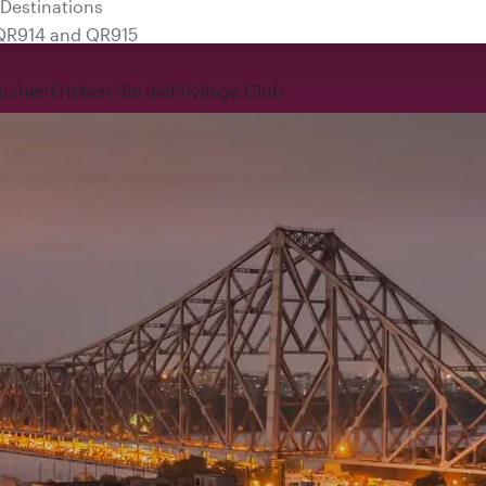
 QR914 and QR915
uchen
Erleben Sie die
Privilege Club