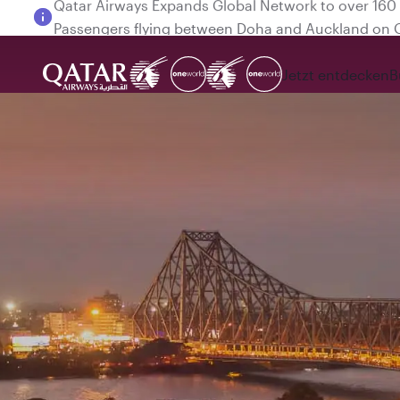
Passengers flying between Doha and Auckland on
Jetzt entdecken
B