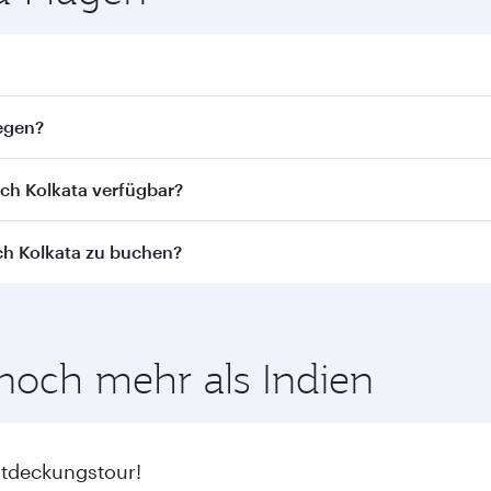
. Flugpläne und -frequenzen finden Sie auf unserer Website.
iegen?
iegen. Wir bringen Sie via Doha zu über 150 Reisezielen und
ach Kolkata verfügbar?
st von der jeweiligen Flugstrecke und der durchführenden F
ch Kolkata zu buchen?
ness Class (einschl. Qsuite in ausgewählten Flugzeugen) u
aren Beförderungsklassen abweichen - bitte überprüfen Si
von den günstigsten Flugpreisen zu Ihren bevorzugten Reiset
lasse.
 noch mehr als Indien
ntdeckungstour!