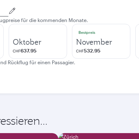
 Flugpreise für die kommenden Monate.
Bestpreis
Oktober
November
637.95
532.95
CHF
CHF
und Rückflug für einen Passagier.
ssieren...