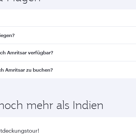
r. Flugpläne und -frequenzen finden Sie auf unserer Websit
liegen?
liegen. Wir bringen Sie via Doha zu über 150 Reisezielen un
ach Amritsar verfügbar?
st von der jeweiligen Flugstrecke und der durchführenden F
ch Amritsar zu buchen?
ness Class (einschl. Qsuite in ausgewählten Flugzeugen) u
aren Beförderungsklassen abweichen - bitte überprüfen Si
 von den günstigsten Flugpreisen zu Ihren bevorzugten Reise
inenklasse.
 noch mehr als Indien
ntdeckungstour!