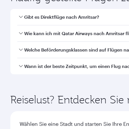
Gibt es Direktflüge nach Amritsar?
Ja, Qatar Airways betreibt Direktflüge nach Amritsa
Wie kann ich mit Qatar Airways nach Amritsar f
Mit Qatar Airways können Sie direkt nach Amritsar f
Welche Beförderungsklassen sind auf Flügen n
Transit am Hamad International Airport.
Die Verfügbarkeit einzelner Beförderungsklassen i
Wann ist der beste Zeitpunkt, um einen Flug na
durchgeführten Flügen können Sie auch in der Busi
Airlines durchgeführten Flügen können die verfügb
Buchen Sie Ihren Flug nach Amritsar frühzeitig, um
Einzelheiten zu den Flügen.
nach Nachfrage, Strecke und Verfügbarkeit der Kab
Reiselust? Entdecken Sie
Wählen Sie eine Stadt und starten Sie Ihre E