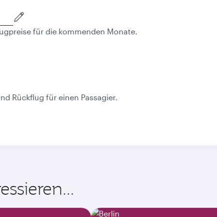
 Flugpreise für die kommenden Monate.
Oktober
November
1’218.45
1’250.6
CHF
CHF
und Rückflug für einen Passagier.
ssieren...