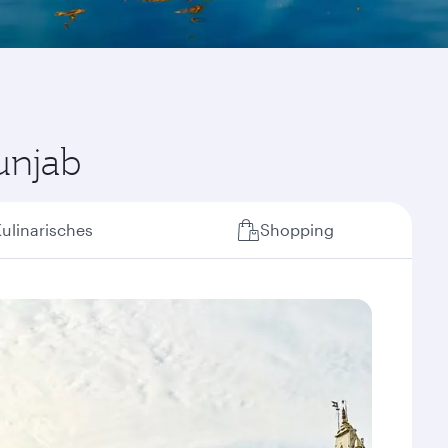
unjab
ulinarisches
Shopping