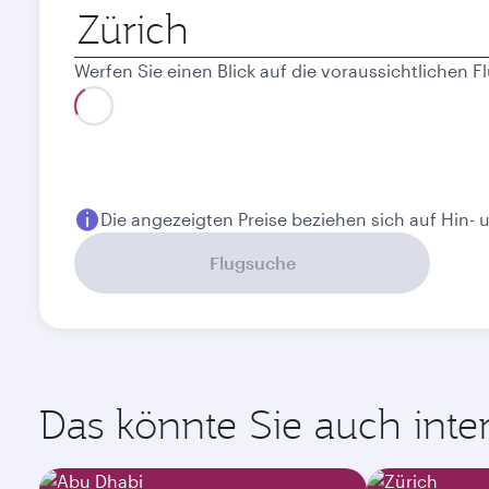
Abflugort
Werfen Sie einen Blick auf die voraussichtlichen
Bestpreis
August
September
816.45
680.75
CHF
CHF
Die angezeigten Preise beziehen sich auf Hin- 
Flugsuche
Das könnte Sie auch intere