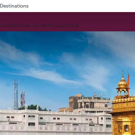
 QR914 and QR915
uchen
Erleben Sie die
Privilege Club