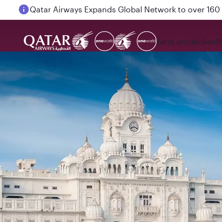
Passengers flying between Doha and Auckland on
Jetzt entdecken
B