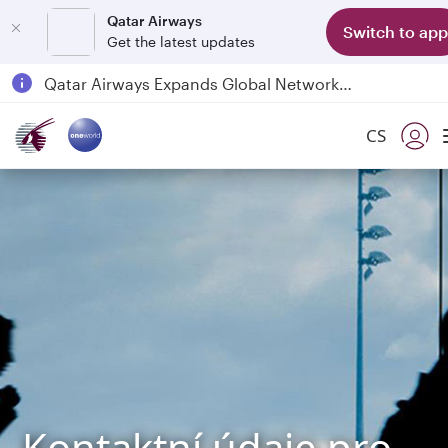
Qatar Airways
Switch to app
Get the latest updates
Passengers flying between Doha and Auckland on QR914 and QR915
18 June 2026: Updates on Travelling with Power Banks
Qatar Airways Expands Global Network to over 160 Destinations
CS
Kontaktní údaje pro