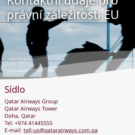
právní záležitosti EU
Sídlo
Qatar Airways Group
Qatar Airways Tower
Doha, Qatar
Tel: +974 41445555
E-mail:
tell-us@qatarairways.com.qa