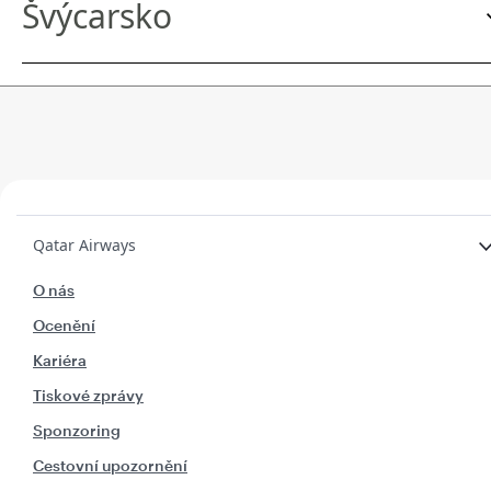
Švýcarsko
Qatar Airways
O nás
Ocenění
Kariéra
Tiskové zprávy
Sponzoring
Cestovní upozornění