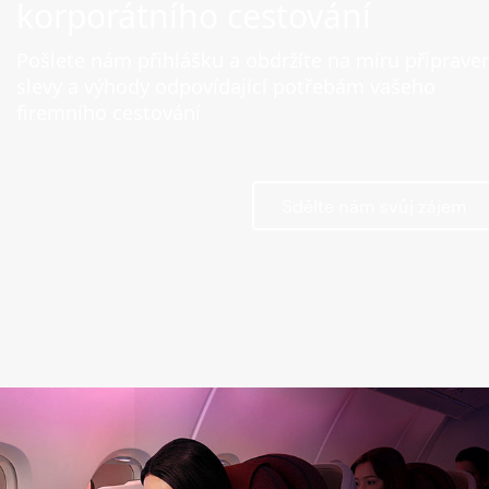
korporátního cestování
Pošlete nám přihlášku a obdržíte na míru připrave
slevy a výhody odpovídající potřebám vašeho
firemního cestování
Sdělte nám svůj zájem