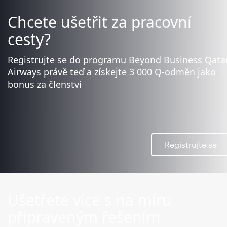
Chcete ušetřit za pracovní
cesty?
Registrujte se do programu Beyond Business Qata
Airways právě teď a získejte 3 000 Q-odměn jako
bonus za členství
Registrujte se
Ušetřete více s na míru
připraveným řešením