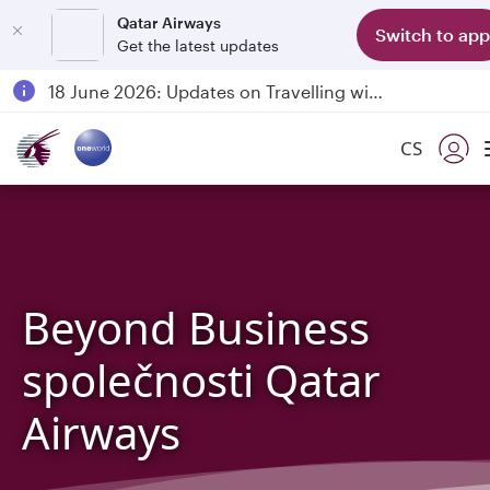
Qatar Airways
Switch to app
Get the latest updates
Passengers flying between Doha and Auckland on QR914 and QR915
18 June 2026: Updates on Travelling with Power Banks
6 August 2026: Qatar Airways flight resumption to Bahrain (BAH), Erbil (EBL), and Kuwait (KWI)
CS
Qatar Airways Expands Global Network to over 160 Destinations
Beyond Business
společnosti Qatar
Airways