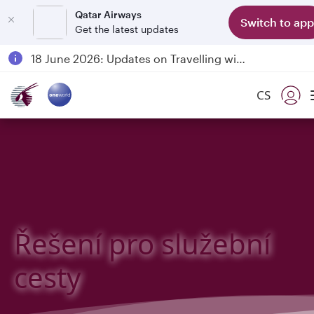
Qatar Airways
Switch to app
Get the latest updates
Passengers flying between Doha and Auckland on QR914 and QR915
18 June 2026: Updates on Travelling with Power Banks
6 August 2026: Qatar Airways flight resumption to Bahrain (BAH), Erbil (EBL), and Kuwait (KWI)
CS
Qatar Airways Expands Global Network to over 160 Destinations
Řešení pro služební
cesty