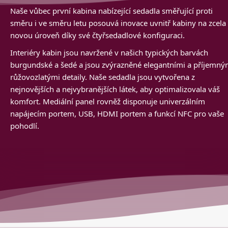
Naše vůbec první kabina nabízející sedadla směřující proti
směru i ve směru letu posouvá inovace uvnitř kabiny na zcela
novou úroveň díky své čtyřsedadlové konfiguraci.
Interiéry kabin jsou navržené v našich typických barvách
burgundské a šedé a jsou zvýrazněné elegantními a příjemný
růžovozlatými detaily. Naše sedadla jsou vytvořena z
nejnovějších a nejvybranějších látek, aby optimalizovala váš
komfort. Mediální panel rovněž disponuje univerzálním
napájecím portem, USB, HDMI portem a funkcí NFC pro vaše
pohodlí.