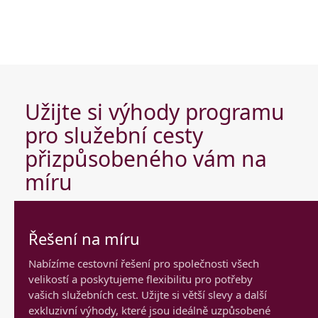
Užijte si výhody programu
pro služební cesty
přizpůsobeného vám na
míru
Řešení na míru
Nabízíme cestovní řešení pro společnosti všech
velikostí a poskytujeme flexibilitu pro potřeby
vašich služebních cest. Užijte si větší slevy a další
exkluzivní výhody, které jsou ideálně uzpůsobené