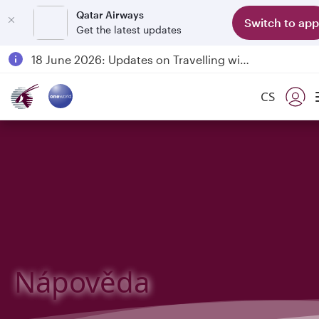
Qatar Airways
Switch to app
Get the latest updates
Passengers flying between Doha and Auckland on QR914 and QR915
18 June 2026: Updates on Travelling with Power Banks
6 August 2026: Qatar Airways flight resumption to Bahrain (BAH), Erbil (EBL), and Kuwait (KWI)
CS
Qatar Airways Expands Global Network to over 160 Destinations
Nápověda