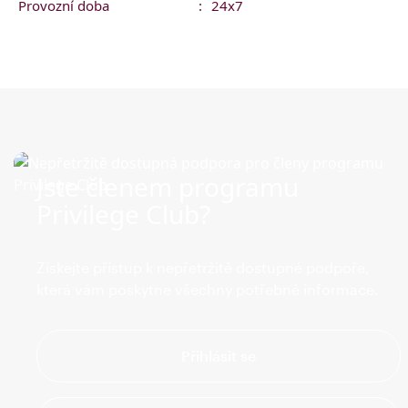
Provozní doba
:
24x7
Jste členem programu
Privilege Club?
Získejte přístup k nepřetržitě dostupné podpoře,
která vám poskytne všechny potřebné informace.
Přihlásit se