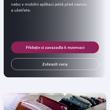
nebo v mobilní aplikaci ještě před cestou
a ušetřete.
Přidejte si zavazadla k rezervaci
Zobrazit ceny