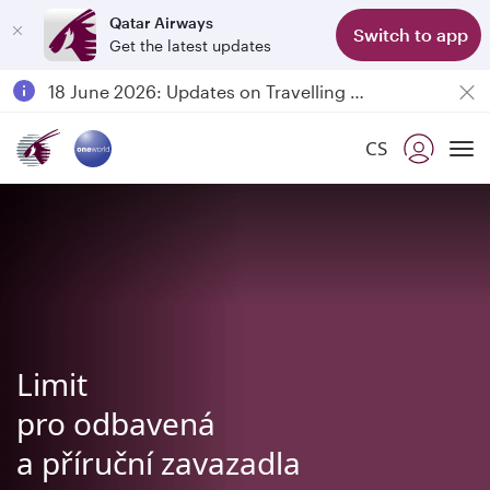
Qatar Airways
Switch to app
Get the latest updates
Passengers flying between Doha and Auckland on QR914 and QR915
18 June 2026: Updates on Travelling with Power Banks
6 August 2026: Qatar Airways flight resumption to Bahrain (BAH), Erbil (EBL), and Kuwait (KWI)
CS
Qatar Airways Expands Global Network to over 160 Destinations
To
Limit
pro odbavená
a příruční zavazadla