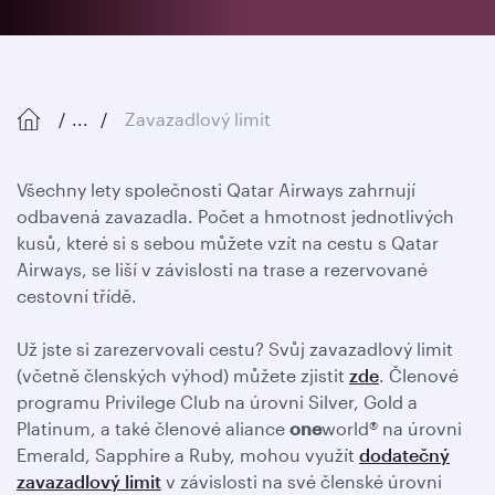
...
Zavazadlový limit
Všechny lety společnosti Qatar Airways zahrnují
odbavená zavazadla. Počet a hmotnost jednotlivých
kusů, které si s sebou můžete vzít na cestu s Qatar
Airways, se liší v závislosti na trase a rezervované
cestovní třídě.
Už jste si zarezervovali cestu? Svůj zavazadlový limit
(včetně členských výhod) můžete zjistit
zde
. Členové
programu Privilege Club na úrovni Silver, Gold a
Platinum, a také členové aliance
one
world® na úrovni
Emerald, Sapphire a Ruby, mohou využít
dodatečný
zavazadlový limit
v závislosti na své členské úrovni