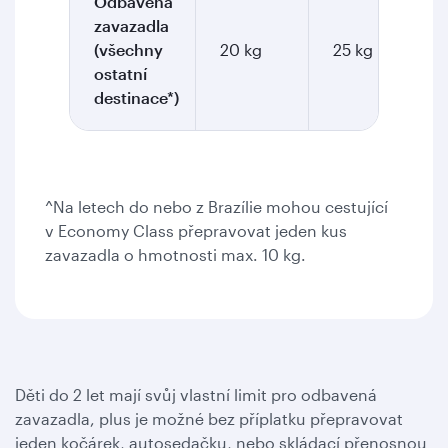
Odbavená
zavazadla
(všechny
20 kg
25 kg
ostatní
destinace*)
^Na letech do nebo z Brazílie mohou cestující
v Economy Class přepravovat jeden kus
zavazadla o hmotnosti max. 10 kg.
Děti do 2 let mají svůj vlastní limit pro odbavená
zavazadla, plus je možné bez příplatku přepravovat
jeden kočárek, autosedačku, nebo skládací přenosnou