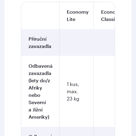
Economy
Economy
Lite
Classic
Příruční
1 kus, ma
zavazadla
Odbavená
zavazadla
(lety do/z
1 kus,
Afriky
max.
2 kus
nebo
23 kg
Severní
a Jižní
Ameriky)