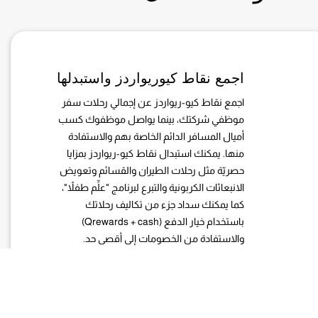
اجمع نقاط كيوريواردز واستبدلها
اجمع نقاط كيو-ريواردز عن إجمالي رحلات سفر
موظفي شركتك، بينما يواصل موظفوك كسب
أميال المسافر الدائم الخاصة بهم والاستفادة
منها. يمكنك استبدال نقاط كيو-ريواردز بمزايا
حصريّة مثل رحلات الطيران والقسائم وتعويض
الانبعاثات الكربونية والتبرع لبرنامج "علِّم طفلاً"،
كما يمكنك سداد جزء من تكاليف رحلاتك
باستخدام خيار الدفع (Qrewards + cash)
والاستفادة من الخصومات إلى أقصى حد.
خصومات حصريّة وحجوزات أكثر
مرونة للأعضاء