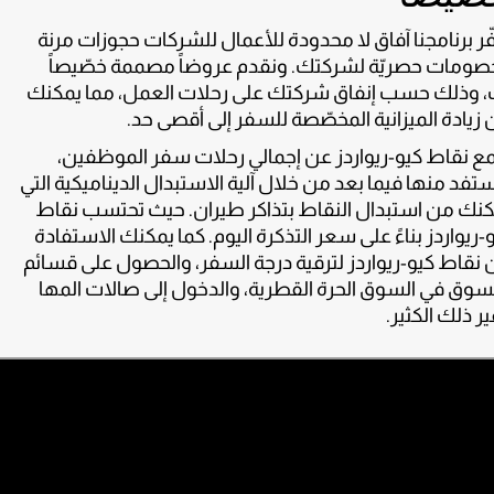
ّر برنامجنا آفاق لا محدودة للأعمال للشركات حجوزات مرنة
صومات حصريّة لشركتك. ونقدم عروضاً مصممة خصّيصاً
، وذلك حسب إنفاق شركتك على رحلات العمل، مما يمكنك
زيادة الميزانية المخصّصة للسفر إلى أقصى حد.
ع نقاط كيو-ريواردز عن إجمالي رحلات سفر الموظفين،
تفد منها فيما بعد من خلال آلية الاستبدال الديناميكية التي
نك من استبدال النقاط بتذاكر طيران. حيث تحتسب نقاط
-ريواردز بناءً على سعر التذكرة اليوم. كما يمكنك الاستفادة
نقاط كيو-ريواردز لترقية درجة السفر، والحصول على قسائم
سوق في السوق الحرة القطرية، والدخول إلى صالات المها
ر ذلك الكثير.