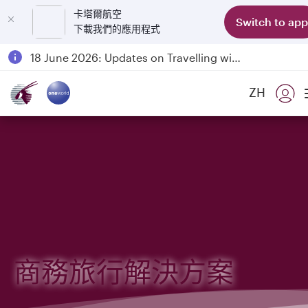
卡塔爾航空
Switch to app
下載我們的應用程式
Passengers flying between Doha and Auckland on QR914 and QR915
18 June 2026: Updates on Travelling with Power Banks
6 August 2026: Qatar Airways flight resumption to Bahrain (BAH), Erbil (EBL), and Kuwait (KWI)
ZH
Qatar Airways Expands Global Network to over 160 Destinations
商務旅行解決方案