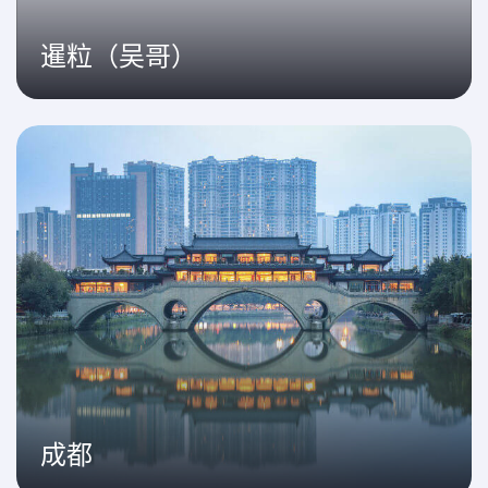
暹粒（吴哥）
成都