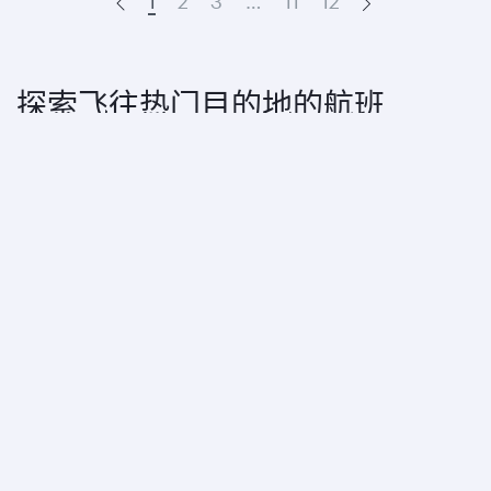
1
2
3
…
11
12
Prev
Next
探索飞往热门目的地的航班
与我们同行，飞往您的心之所向，尽享非凡体
验。
飞往美洲地区的航班
飞往欧洲地区的航班
飞往中东地区的航班
飞往亚太地区的航班
飞往非洲地区的航班