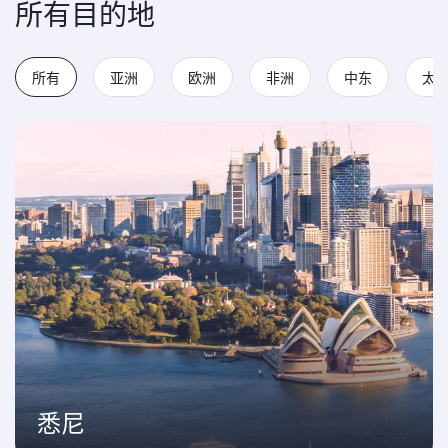
所有目的地
所有
亚洲
欧洲
非洲
中东
太
悉尼