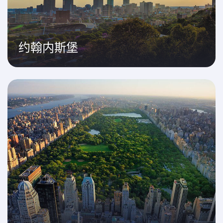
约翰内斯堡