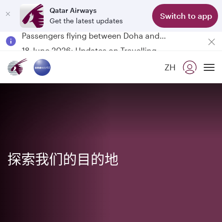
Qatar Airways
Switch to app
Get the latest updates
Passengers flying between Doha and Auckland on QR914 and QR915
18 June 2026: Updates on Travelling with Power Banks
6 August 2026: Qatar Airways flight resumption to Bahrain (BAH), Erbil (EBL), and Kuwait (KWI)
ZH
Qatar Airways Expands Global Network to over 160 Destinations
To
探索我们的目的地