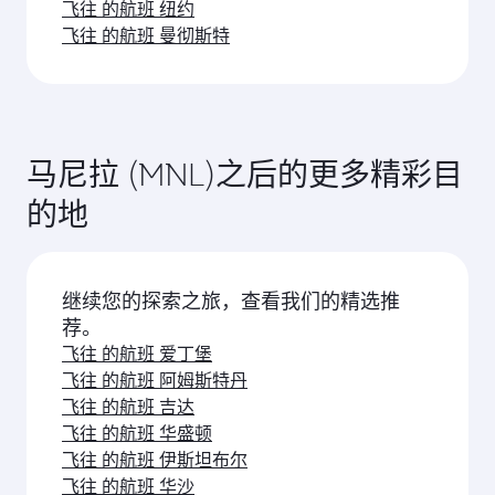
司。对于由卡塔尔航空运营的航班，您 可选择搭乘
商务舱（部分机型配备Qsuite空中套房）和经济
请尽早预订 飞往马尼拉的航班，以便在您心仪的出
舱。对于由卡航合作航空公司运营的航班，具体提
行日期 享受最优惠票价。票价取决于季节性需求、
供 的舱位可能有所不同。请在预订时查看 航班详
航线热度以及舱位供应情况。
心动了吗？探索菲律宾以外的世
情。
界
选一座城市，开始展望您的旅行！
飞往 的航班 菲律宾
飞往 的航班 达沃
飞往 的航班 多哈
飞往 的航班 伦敦
飞往 的航班 巴塞罗那
飞往 的航班 哥本哈根
飞往 的航班 马德里
飞往 的航班 奥斯陆
飞往 的航班 巴黎