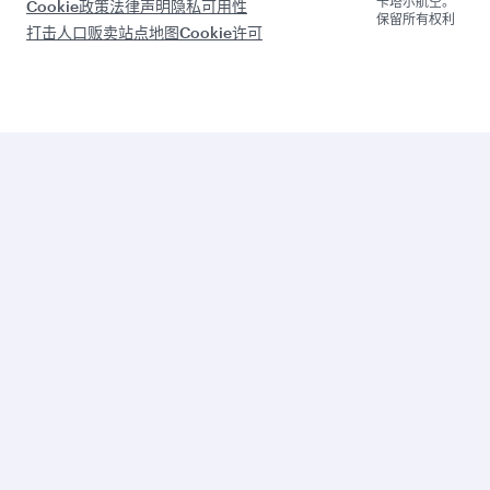
告
运
与我们
环境可
内部媒
合作推
持续性
体服
广
务
设计部
门
集团公
司
全
全
球
中
全
球
最
东
球
最
佳
最
最
佳
商
佳
佳
航
务
航
商
空
舱
空
务