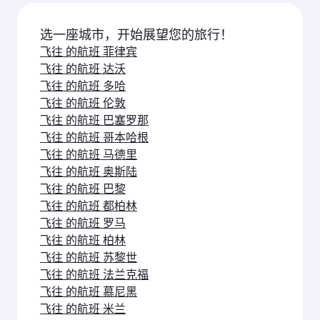
经济舱
经济舱
CNY 4688
CNY 459
从
从
05 十月 2026 - 21 十月 2026
05 十月 2026 - 2
航班常见问题解答
有到马尼拉的直达航班吗？
是的，卡塔尔 航空运营直飞马尼拉的航班。 您可通
如何搭乘卡塔尔航空的航班飞往马尼拉？
过我们的首页搜索航班，查看航班时刻及班次安
排。
您可以 搭乘卡塔尔航空直飞马尼拉。我们经由多哈
飞往马尼拉的航班有哪些旅行舱位？
连接至150多个目的地，在多哈 哈马德国际机场提
供顺畅高效的转乘服务。
旅行舱位 的提供取决于航线和运营航班的航空公
什么时候预订飞往马尼拉的机票最合适？