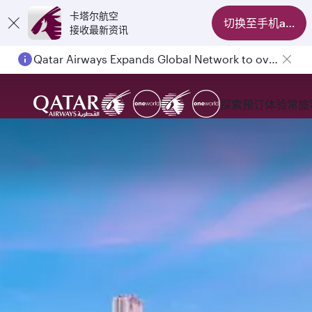
卡塔尔航空
切换至手机app
接收最新资讯
Qatar Airways Expands Global Network to over 160 Destinations
探索
预订
体验
常旅