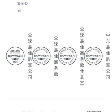
Qatar
集团
企业
商业
帮助
Airways
公司
方案
合作
联系我
伙伴
关于我
多哈哈
商务旅
们
保持联系
们
马德国
行
联盟营
查看常
诚聘英
际机
企业商
销
见问题
才
场
旅回馈
电子采
解答
新闻
卡塔尔
计划
购和供
旅游警
稿
商务包
(Beyo
应商注
示
赞助
机
nd
册
Al
卡塔尔
Busin
代理人
Darb
免税
ess)
合作伙
Qatari
店
QMIC
伴
sation
卡塔尔
E会议
年度报
航空货
和活动