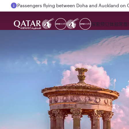
Passengers flying between Doha and Auckland on
探索
预订
体验
常旅