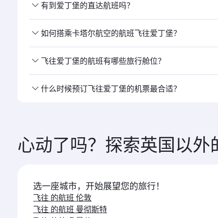
有到爱丁堡的直达航班吗？
是的，卡塔尔 航空运营直飞爱丁堡的航班。 您可通过
如何搭乘卡塔尔航空的航班飞往爱丁堡？
您可以 搭乘卡塔尔航空直飞爱丁堡。我们经由多哈 连
飞往爱丁堡的航班有哪些旅行舱位？
旅行舱位 的提供取决于航线和运营航班的航空公司。对
什么时候预订飞往爱丁堡的机票最合适？
司运营的航班，具体提供 的舱位可能有所不同。请在预
请尽早预订 飞往爱丁堡的航班，以便在您心仪的出行日
心动了吗？探索英国以外
选一座城市，开始展望您的旅行！
飞往 的航班 伦敦
飞往 的航班 曼彻斯特