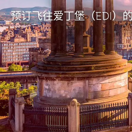
预订飞往爱丁堡（EDI）