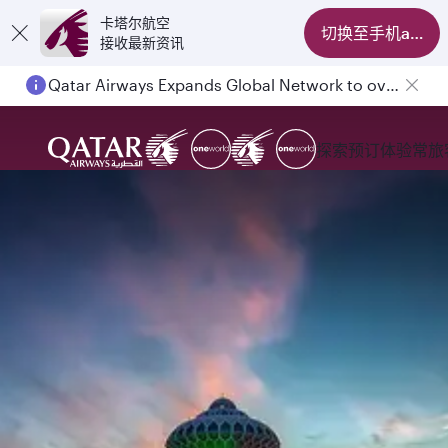
卡塔尔航空
切换至手机app
接收最新资讯
Qatar Airways Expands Global Network to over 160 Destinations
Passengers flying between Doha and Auckland on QR914 and QR915
探索
预订
体验
常旅