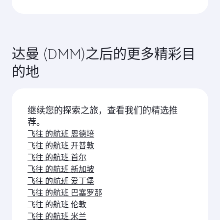
顺畅高效的转乘服务。
旅行舱位 的提供取决于航线和运营航班的航空公
什么时候预订飞往达曼的机票最合适？
司。对于由卡塔尔航空运营的航班，您 可选择搭乘
商务舱（部分机型配备Qsuite空中套房）和经济
请尽早预订 飞往达曼的航班，以便在您心仪的出行
舱。对于由卡航合作航空公司运营的航班，具体提
日期 享受最优惠票价。票价取决于季节性需求、 航
供 的舱位可能有所不同。请在预订时查看 航班详
线热度以及舱位供应情况。
心动了吗？探索沙特阿拉伯以外
情。
的世界
选一座城市，开始展望您的旅行！
飞往 的航班 吉达
飞往 的航班 利雅得
飞往 的航班 伦敦
飞往 的航班 多哈
飞往 的航班 雅加达
飞往 的航班 曼谷
飞往 的航班 巴黎
飞往 的航班 吉隆坡