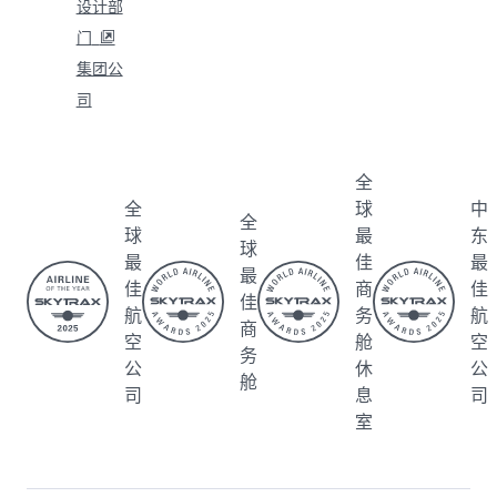
Qatar
集团
企业
商业
帮助
Airways
公司
方案
合作
联系我
伙伴
关于我
多哈哈
商务旅
们
保持联系
们
马德国
行
联盟营
查看常
诚聘英
际机
企业商
销
见问题
才
场
旅回馈
电子采
解答
新闻
卡塔尔
计划
购和供
旅游警
稿
商务包
(Beyo
应商注
示
赞助
机
nd
册
Al
卡塔尔
Busin
代理人
Darb
免税
ess)
合作伙