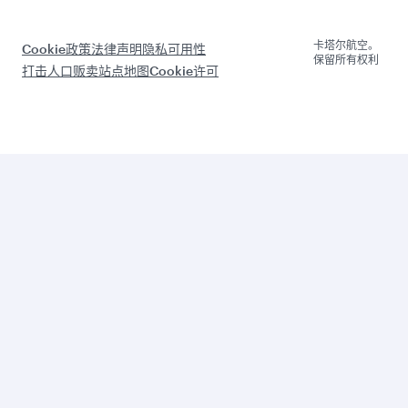
Qatari
店
QMIC
伴
sation
卡塔尔
E会议
年度报
航空货
和活动
告
运
与我们
环境可
内部媒
合作推
持续性
体服
广
务
设计部
门
集团公
司
全
全
球
中
全
球
最
东
球
最
佳
最
最