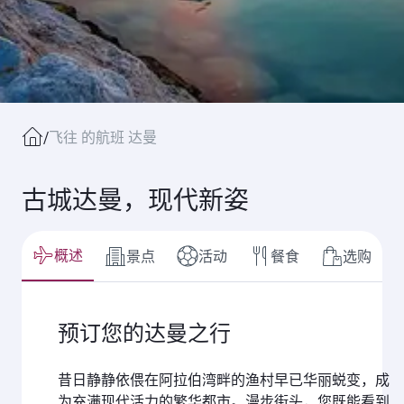
/
飞往 的航班 达曼
古城达曼，现代新姿
概述
景点
活动
餐食
选购
预订您的达曼之行
昔日静静依偎在阿拉伯湾畔的渔村早已华丽蜕变，成
为充满现代活力的繁华都市。漫步街头，您既能看到