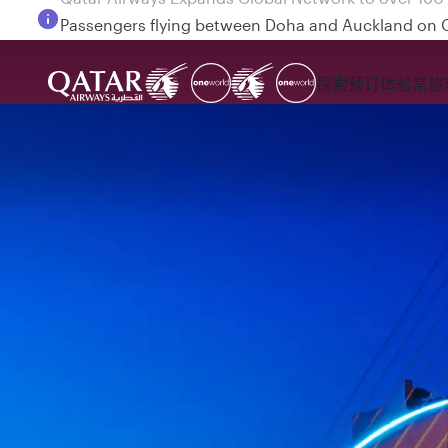
Passengers flying between Doha and Auckland on
探索
预订
体验
常旅