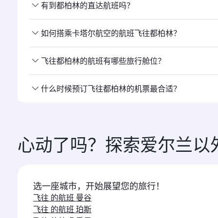
有到都柏林的直达航班吗？
是的，卡塔尔 航空运营直飞都柏林的航班。 您可通过
如何搭乘卡塔尔航空的航班飞往都柏林？
您可以 搭乘卡塔尔航空直飞都柏林。我们经由多哈 连
飞往都柏林的航班有哪些旅行舱位？
旅行舱位 的提供取决于航线和运营航班的航空公司。对
什么时候预订飞往都柏林的机票最合适？
司运营的航班，具体提供 的舱位可能有所不同。请在预
请尽早预订 飞往都柏林的航班，以便在您心仪的出行日
心动了吗？探索爱尔兰以
选一座城市，开始展望您的旅行！
飞往 的航班 曼谷
飞往 的航班 珀斯