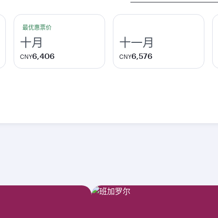
城
市
最优惠票价
十月
十一月
6,406
6,576
CNY
CNY