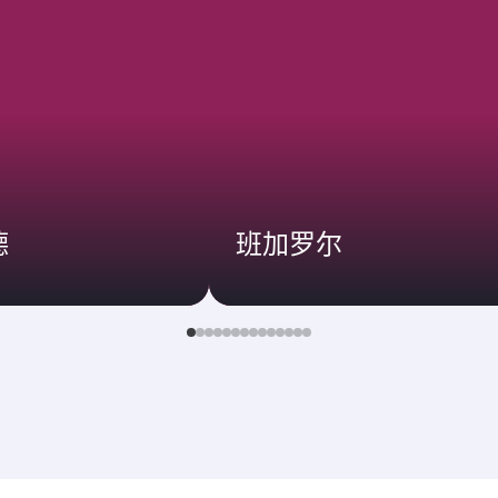
德
班加罗尔