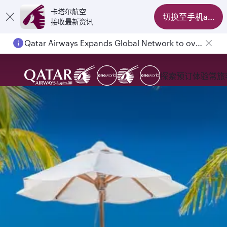
卡塔尔航空
切换至手机app
接收最新资讯
Qatar Airways Expands Global Network to over 160 Destinations
Passengers flying between Doha and Auckland on QR914 and QR915
探索
预订
体验
常旅