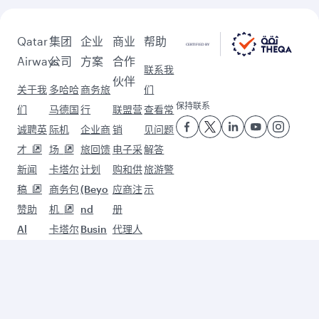
Qatar
集团
企业
商业
帮助
Airways
公司
方案
合作
联系我
伙伴
关于我
多哈哈
商务旅
们
保持联系
们
马德国
行
联盟营
查看常
诚聘英
际机
企业商
销
见问题
才
场
旅回馈
电子采
解答
新闻
卡塔尔
计划
购和供
旅游警
稿
商务包
(Beyo
应商注
示
赞助
机
nd
册
Al
卡塔尔
Busin
代理人
Darb
免税
ess)
合作伙
Qatari
店
QMIC
伴
sation
卡塔尔
E会议
年度报
航空货
和活动