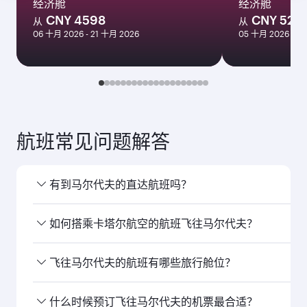
经济舱
经济舱
CNY 4598
CNY 528
从
从
06 十月 2026 - 21 十月 2026
05 十月 2026 - 2
航班常见问题解答
有到马尔代夫的直达航班吗？
是的，卡塔尔 航空运营直飞马尔代夫的航班。 您可
如何搭乘卡塔尔航空的航班飞往马尔代夫？
通过我们的首页搜索航班，查看航班时刻及班次安
排。
您可以 搭乘卡塔尔航空直飞马尔代夫。我们经由多
飞往马尔代夫的航班有哪些旅行舱位？
哈 连接至150多个目的地，在多哈 哈马德国际机场
提供顺畅高效的转乘服务。
旅行舱位 的提供取决于航线和运营航班的航空公
什么时候预订飞往马尔代夫的机票最合适？