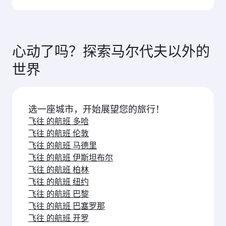
司。对于由卡塔尔航空运营的航班，您 可选择搭乘
商务舱（部分机型配备Qsuite空中套房）和经济
请尽早预订 飞往马尔代夫的航班，以便在您心仪的
舱。对于由卡航合作航空公司运营的航班，具体提
出行日期 享受最优惠票价。票价取决于季节性需
供 的舱位可能有所不同。请在预订时查看 航班详
求、 航线热度以及舱位供应情况。
心动了吗？探索马尔代夫以外的
情。
世界
选一座城市，开始展望您的旅行！
飞往 的航班 多哈
飞往 的航班 伦敦
飞往 的航班 马德里
飞往 的航班 伊斯坦布尔
飞往 的航班 柏林
飞往 的航班 纽约
飞往 的航班 巴黎
飞往 的航班 巴塞罗那
飞往 的航班 开罗