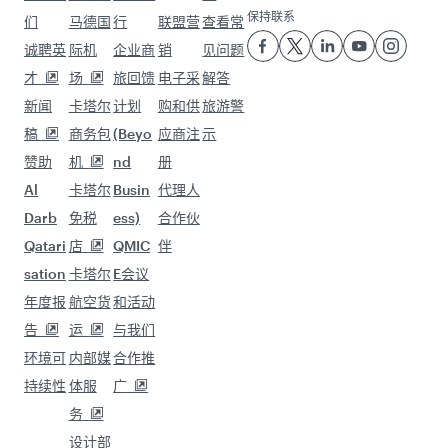
保持联系
们
马德国
行
联盟营
查看常
诚聘英
际机
企业商
销
见问题
才
场
旅回馈
电子采
解答
新闻
卡塔尔
计划
购和供
旅游警
稿
商务包
(Beyo
应商注
示
赞助
机
nd
册
Al
卡塔尔
Busin
代理人
Darb
免税
ess)
合作伙
Qatari
店
QMIC
伴
sation
卡塔尔
E会议
年度报
航空货
和活动
告
运
与我们
环境可
内部媒
合作推
持续性
体服
广
务
设计部