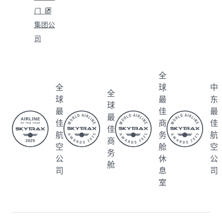
门
集团公
司
全
全
球
中
全
球
最
东
球
最
佳
最
最
佳
商
佳
佳
航
务
航
商
空
舱
空
务
公
休
公
舱
司
息
司
室