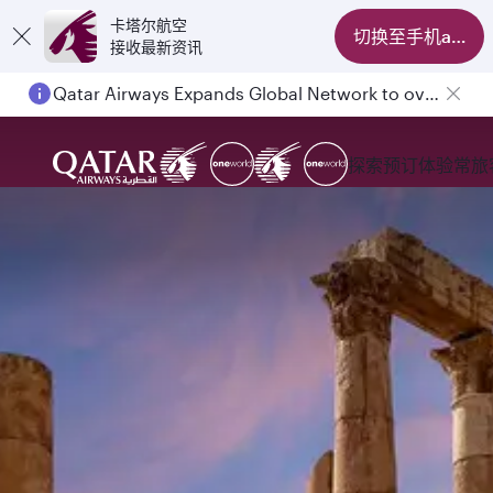
卡塔尔航空
切换至手机app
接收最新资讯
Passengers flying between Doha and Auckland on QR914 and QR915
探索
预订
体验
常旅