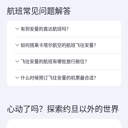
航班常见问题解答
有到安曼的直达航班吗？
是的，卡塔尔 航空运营直飞安曼的航班。 您可通过
如何搭乘卡塔尔航空的航班飞往安曼？
我们的首页搜索航班，查看航班时刻及班次安排。
您可以 搭乘卡塔尔航空直飞安曼。我们经由多哈 连
飞往安曼的航班有哪些旅行舱位？
接至150多个目的地，在多哈 哈马德国际机场提供
顺畅高效的转乘服务。
旅行舱位 的提供取决于航线和运营航班的航空公
什么时候预订飞往安曼的机票最合适？
司。对于由卡塔尔航空运营的航班，您 可选择搭乘
商务舱（部分机型配备Qsuite空中套房）和经济
请尽早预订 飞往安曼的航班，以便在您心仪的出行
舱。对于由卡航合作航空公司运营的航班，具体提
日期 享受最优惠票价。票价取决于季节性需求、 航
供 的舱位可能有所不同。请在预订时查看 航班详
线热度以及舱位供应情况。
心动了吗？探索约旦以外的世界
情。