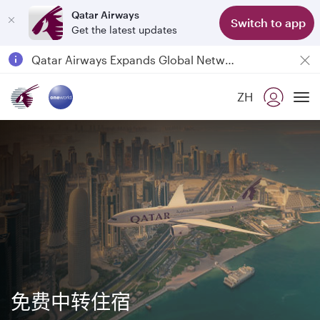
Qatar Airways
Switch to app
Get the latest updates
Passengers flying between Doha and Auckland on QR914 and QR915
18 June 2026: Updates on Travelling with Power Banks
ZH
6 August 2026: Qatar Airways flight resumption to Bahrain (BAH), Erbil (EBL), and Kuwait (KWI)
To
Qatar Airways Expands Global Network to over 160 Destinations
免费中转住宿