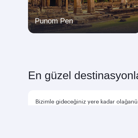
Punom Pen
En güzel destinasyonl
Bizimle gideceğiniz yere kadar olağanü
Amerika Uçuşları
Avrup
Afrika Uçuşları