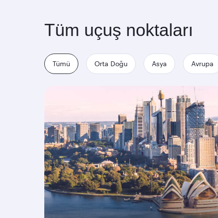
Tüm uçuş noktaları
Tümü
Orta Doğu
Asya
Avrupa