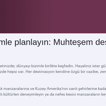
zimle planlayın: Muhteşem de
de; dünyayı bizimle birlikte keşfedin. Hayaliniz ister güneşli
izde hepsi var. Her destinasyon kendine özgü bir cazibe, ze
sk manzaralarına ve Kuzey Amerika'nın canlı şehirlerine kadar
lı kültürleri deneyimleyin ya da nefes kesici manzaraların key