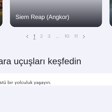
Siem Reap (Angkor)
1
2
3
…
10
11
Prev
Next
ara uçuşları keşfedin
stü bir yolculuk yaşayın.
a Uçuşları
Orta Doğu Uçuşları