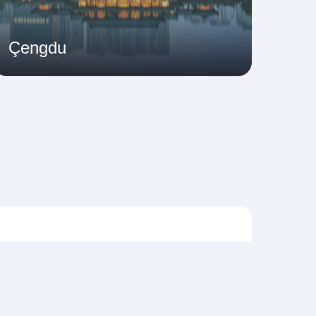
Çengdu
Asya Pasifik Uçuşları