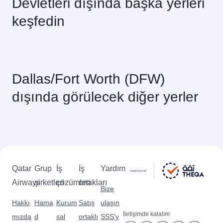
Devletleri dışında başka yerleri
rezervasyon sırasında uçuş ayrıntılarını kontrol
seyahat sınıflarındaki yer durumuna bağlıdır.
edin.
keşfedin
Dallas/Fort Worth (DFW)
dışında görülecek diğer yerler
Qatar
Grup
İş
İş
Yardım
Airways
şirketleri
çözümleri
ortakları
Bize
Hakkı
Hama
Kurum
Satış
ulaşın
İletişimde kalalım
mızda
d
sal
ortaklı
SSS'y