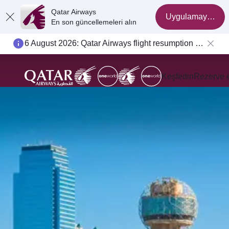
Qatar Airways
Uygulamaya geç
En son güncellemeleri alın
6 August 2026: Qatar Airways flight resumption to Bahrain (BAH), Erbil (EBL), and Kuwait (KWI)
Keşfedin
Rezerve 