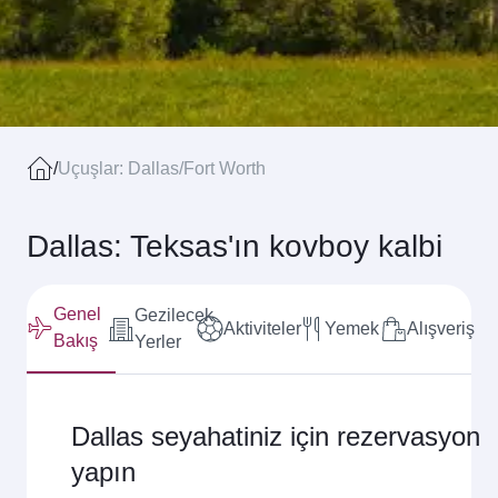
/
Uçuşlar: Dallas/Fort Worth
Dallas: Teksas'ın kovboy kalbi
Genel
Gezilecek
Aktiviteler
Yemek
Alışveriş
Bakış
Yerler
Dallas seyahatiniz için rezervasyon
yapın