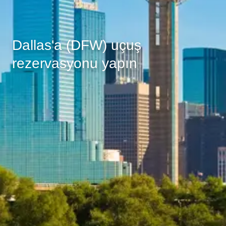
Dallas'a (DFW) uçuş
rezervasyonu yapın