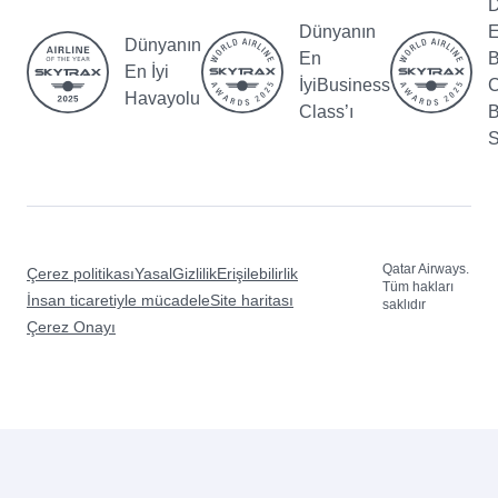
D
Dünyanın
E
Dünyanın
En
B
En İyi
İyiBusiness
C
Havayolu
Class’ı
B
S
Qatar Airways.
Çerez politikası
Yasal
Gizlilik
Erişilebilirlik
Tüm hakları
İnsan ticaretiyle mücadele
Site haritası
saklıdır
Çerez Onayı