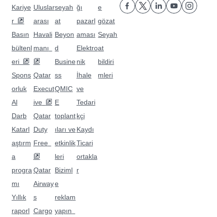
Kariye
Uluslar
seyah
ğı
e
r
arası
at
pazarl
gözat
Basın
Havali
Beyon
aması
Seyah
bültenl
manı
d
Elektro
at
eri
Busine
nik
bildiri
Spons
Qatar
ss
İhale
mleri
orluk
Execut
QMIC
ve
Al
ive
E
Tedari
Darb
Qatar
toplant
kçi
Katarl
Duty
ıları ve
Kaydı
aştırm
Free
etkinlik
Ticari
a
leri
ortakla
progra
Qatar
Biziml
r
mı
Airway
e
Yıllık
s
reklam
raporl
Cargo
yapın