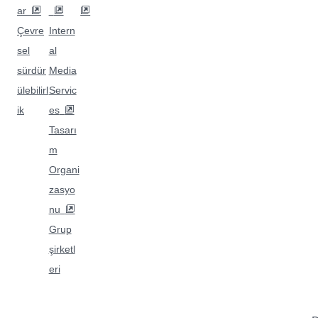
ar
Çevre
Intern
sel
al
sürdür
Media
ülebilirl
Servic
ik
es
Tasarı
m
Organi
zasyo
nu
Grup
şirketl
eri